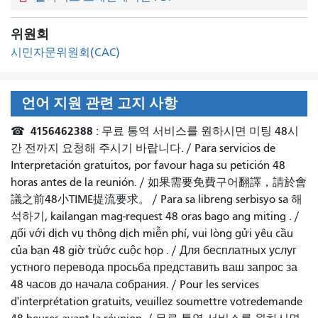
위원회
시민자문위원회(CAC)
언어 지원 관련 고지 사항
4156462388
☎
: 무료 통역 서비스를 원하시면 미팅 48시
간 전까지 요청해 주시기 바랍니다. /
Para servicios de
Interpretación gratuitos, por favour haga su petición 48
horas antes de la reunión.
/
如果需要免費구어翻譯，請於會
議之前48小TIME提流要求
。 /
Para sa libreng serbisyo sa 해
석하기, kailangan mag-request 48 oras bago ang miting
. /
дối với dịch vụ thông dịch miễn phí, vui lòng gửi yêu cầu
của bạn 48 giờ trùớc cuộc họp
. /
Для бесплатных услуг
устного перевода просьба представить ваш запрос за
48 часов до начала собрания.
/
Pour les services
d'interprétation gratuits, veuillez soumettre votredemande