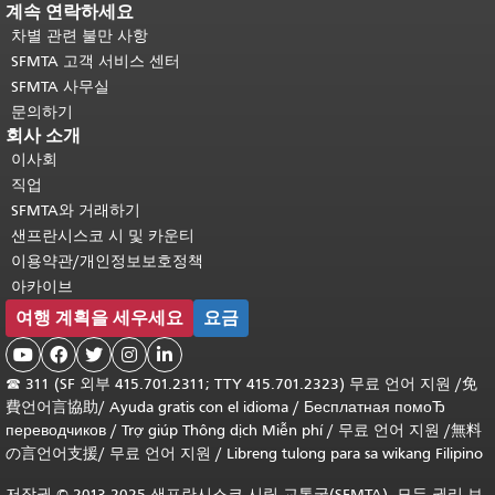
계속 연락하세요
차별 관련 불만 사항
SFMTA 고객 서비스 센터
SFMTA 사무실
문의하기
회사 소개
이사회
직업
SFMTA와 거래하기
샌프란시스코 시 및 카운티
이용약관/개인정보보호정책
아카이브
여행 계획을 세우세요
요금





☎
311 (SF 외부 415.701.2311; TTY 415.701.2323) 무료 언어 지원 /
免
費언어言協助
/
Ayuda gratis con el idioma
/
Бесплатная помоЂ
переводчиков
/
Trợ giúp Thông dịch Miễn phí
/
무료 언어 지원
/
無料
の言언어支援
/
무료 언어 지원
/
Libreng tulong para sa wikang Filipino
저작권 © 2013-2025 샌프란시스코 시립 교통국(SFMTA). 모든 권리 보