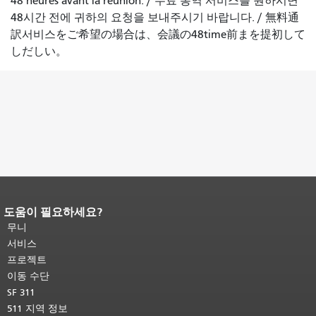
48 heures avant la réunion.
/
무료 통역 서비스를 원하시면
48시간 전에 귀하의 요청을 보내주시기 바랍니다.
/
無料通
訳서비스をご希望の場合は、会議の48time前まを提初して
しだしい。
도움이 필요하세요?
페이지 내용 끝입니다.
이 페이지의 나
머지 내용은 모든 페이지에 반복됩니
무니
다.
메인 콘텐츠 상단으로 돌아가려면
서비스
여기를 클릭하십시오
.
프로젝트
이동 수단
SF 311
511 지역 정보