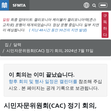
주
SFMTA
탐
요
색
컨
구
메
알림
최종 업데이트: 캘리포니아 케이블카 캘리포니아역(존스
텐
독
뉴
교차로) 운행이 재개되었습니다. 정상 운행 중입니다. 일부 지연
츠
하
이 예상됩니다.
(
지난 48시간 동안
30건의 지연 발생)
전
로
다
환
건
너
집
달력
뛰
시민자문위원회(CAC) 정기 회의, 2024년 7월 11일
기
이
회의는
이미 끝났습니다.
향후 회의 및 행사 일정은 캘린더를
참조해 주십
시오
. 본 페이지는 공개 기록으로 보관됩니다.
시민자문위원회(CAC) 정기 회의,