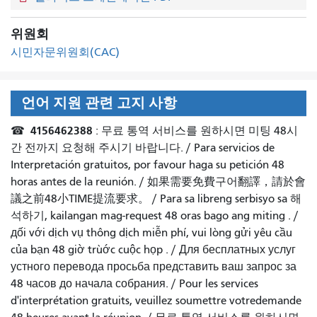
위원회
시민자문위원회(CAC)
언어 지원 관련 고지 사항
4156462388
☎
: 무료 통역 서비스를 원하시면 미팅 48시
간 전까지 요청해 주시기 바랍니다. /
Para servicios de
Interpretación gratuitos, por favour haga su petición 48
horas antes de la reunión.
/
如果需要免費구어翻譯，請於會
議之前48小TIME提流要求
。 /
Para sa libreng serbisyo sa 해
석하기, kailangan mag-request 48 oras bago ang miting
. /
дối với dịch vụ thông dịch miễn phí, vui lòng gửi yêu cầu
của bạn 48 giờ trùớc cuộc họp
. /
Для бесплатных услуг
устного перевода просьба представить ваш запрос за
48 часов до начала собрания.
/
Pour les services
d'interprétation gratuits, veuillez soumettre votredemande