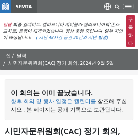
주
SFMTA
탐
요
색
컨
구
메
알림
최종 업데이트: 캘리포니아 케이블카 캘리포니아역(존스
텐
독
뉴
교차로) 운행이 재개되었습니다. 정상 운행 중입니다. 일부 지연
츠
하
이 예상됩니다.
(
지난 48시간 동안
30건의 지연 발생)
전
로
다
환
건
너
집
달력
뛰
시민자문위원회(CAC) 정기 회의, 2024년 9월 5일
기
이
회의는
이미 끝났습니다.
향후 회의 및 행사 일정은 캘린더를
참조해 주십
시오
. 본 페이지는 공개 기록으로 보관됩니다.
시민자문위원회(CAC) 정기 회의,