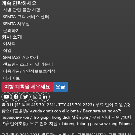
계속 연락하세요
차별 관련 불만 사항
SFMTA 고객 서비스 센터
SFMTA 사무실
문의하기
회사 소개
이사회
직업
SFMTA와 거래하기
샌프란시스코 시 및 카운티
이용약관/개인정보보호정책
아카이브
여행 계획을 세우세요
요금





☎
311 (SF 외부 415.701.2311; TTY 415.701.2323) 무료 언어 지원 /
免
費언어言協助
/
Ayuda gratis con el idioma
/
Бесплатная помоЂ
переводчиков
/
Trợ giúp Thông dịch Miễn phí
/
무료 언어 지원
/
無料
の言언어支援
/
무료 언어 지원
/
Libreng tulong para sa wikang Filipino
저작권 © 2013-2025 샌프란시스코 시립 교통국(SFMTA). 모든 권리 보