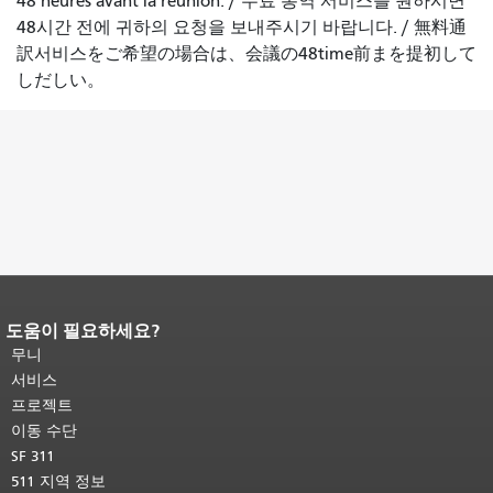
48 heures avant la réunion.
/
무료 통역 서비스를 원하시면
48시간 전에 귀하의 요청을 보내주시기 바랍니다.
/
無料通
訳서비스をご希望の場合は、会議の48time前まを提初して
しだしい。
도움이 필요하세요?
페이지 내용 끝입니다.
이 페이지의 나
머지 내용은 모든 페이지에 반복됩니
무니
다.
메인 콘텐츠 상단으로 돌아가려면
서비스
여기를 클릭하십시오
.
프로젝트
이동 수단
SF 311
511 지역 정보