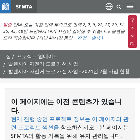
주
SFMTA
탐
요
색
컨
구
메
알림
안내: 오늘 아침 인력 부족으로 인해 2, 7, 9, 22, 27, 29, 31,
텐
독
뉴
35, 45, 48번 노선에서 대기 시간이 길어질 수 있습니다. 불편을
츠
하
드려 죄송합니다. (지난 48시간 동안
27건
발생
)
전
로
다
환
건
너
집
프로젝트 업데이트
뛰
발렌시아 자전거 도로 개선 사업
기
발렌시아 자전거 도로 개선 사업 - 2024년 2월 사업 현황 업데이트
이 페이지에는 이전 콘텐츠가 있습니
다.
현재 진행 중인 프로젝트 정보는 이 페이지의 관
련 프로젝트 섹션을
참조하십시오
. 본 페이지는
SFMTA의 활동 기록을 위해 유지 관리됩니다.