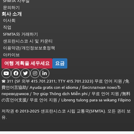
SFMTA 사무실
문의하기
회사 소개
이사회
직업
SFMTA와 거래하기
샌프란시스코 시 및 카운티
이용약관/개인정보보호정책
아카이브
여행 계획을 세우세요
요금





☎
311 (SF 외부 415.701.2311; TTY 415.701.2323) 무료 언어 지원 /
免
費언어言協助
/
Ayuda gratis con el idioma
/
Бесплатная помоЂ
переводчиков
/
Trợ giúp Thông dịch Miễn phí
/
무료 언어 지원
/
無料
の言언어支援
/
무료 언어 지원
/
Libreng tulong para sa wikang Filipino
저작권 © 2013-2025 샌프란시스코 시립 교통국(SFMTA). 모든 권리 보
유.