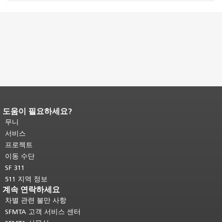
도움이 필요하세요?
페이지 내용 끝입니다.
이 페이지의 나
머지 내용은 모든 페이지에 반복됩니
무니
다.
메인 콘텐츠 상단으로 돌아가려면
서비스
여기를 클릭하십시오
.
프로젝트
이동 수단
SF 311
511 지역 정보
계속 연락하세요
차별 관련 불만 사항
SFMTA 고객 서비스 센터