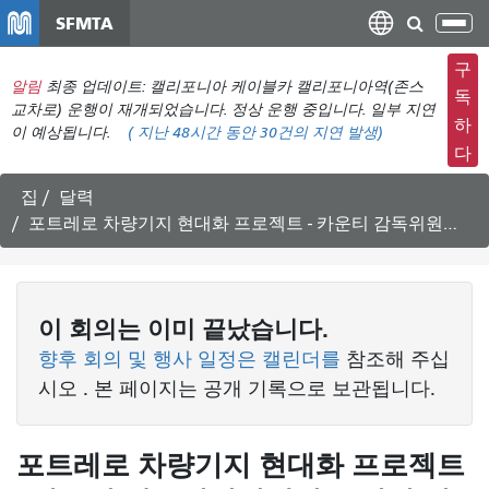
주
SFMTA
탐
요
색
컨
구
메
알림
최종 업데이트: 캘리포니아 케이블카 캘리포니아역(존스
텐
독
뉴
교차로) 운행이 재개되었습니다. 정상 운행 중입니다. 일부 지연
츠
하
이 예상됩니다.
(
지난 48시간 동안
30건의 지연 발생)
전
로
다
환
건
너
집
달력
뛰
포트레로 차량기지 현대화 프로젝트 - 카운티 감독위원회에서 승인된 버스 차량기지 프로젝트 협약
기
이
회의는
이미 끝났습니다.
향후 회의 및 행사 일정은 캘린더를
참조해 주십
시오
. 본 페이지는 공개 기록으로 보관됩니다.
포트레로 차량기지 현대화 프로젝트