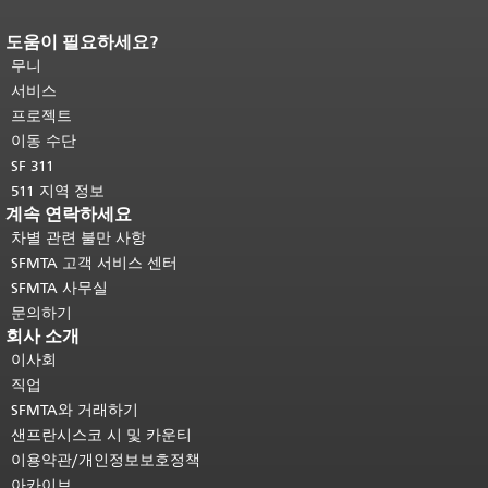
도움이 필요하세요?
페이지 내용 끝입니다.
이 페이지의 나
머지 내용은 모든 페이지에 반복됩니
무니
다.
메인 콘텐츠 상단으로 돌아가려면
서비스
여기를 클릭하십시오
.
프로젝트
이동 수단
SF 311
511 지역 정보
계속 연락하세요
차별 관련 불만 사항
SFMTA 고객 서비스 센터
SFMTA 사무실
문의하기
회사 소개
이사회
직업
SFMTA와 거래하기
샌프란시스코 시 및 카운티
이용약관/개인정보보호정책
아카이브