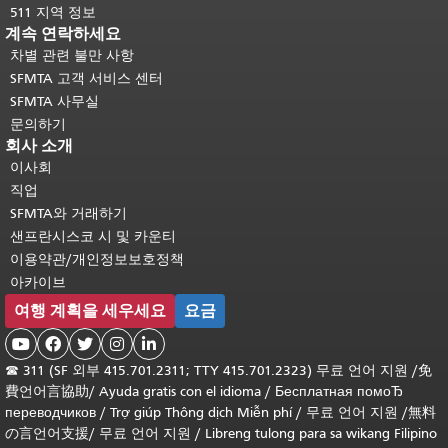
511 지역 정보
계속 연락하세요
차별 관련 불만 사항
SFMTA 고객 서비스 센터
SFMTA 사무실
문의하기
회사 소개
이사회
직업
SFMTA와 거래하기
샌프란시스코 시 및 카운티
이용약관/개인정보보호정책
아카이브
여행 계획을 세우세요
요금





☎
311 (SF 외부 415.701.2311; TTY 415.701.2323) 무료 언어 지원 /
免
費언어言協助
/
Ayuda gratis con el idioma
/
Бесплатная помоЂ
переводчиков
/
Trợ giúp Thông dịch Miễn phí
/
무료 언어 지원
/
無料
の言언어支援
/
무료 언어 지원
/
Libreng tulong para sa wikang Filipino