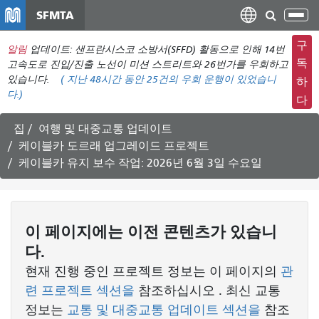
주
SFMTA
탐
요
색
컨
구
알림
업데이트: 샌프란시스코 소방서(SFFD) 활동으로 인해 14번
메
텐
독
고속도로 진입/진출 노선이 미션 스트리트와 26번가를 우회하고
뉴
츠
있습니다.
(
지난 48시간 동안
25건의 우회 운행이 있었습니
하
전
다.)
로
다
환
건
너
집
여행 및 대중교통 업데이트
뛰
케이블카 도르래 업그레이드 프로젝트
기
케이블카 유지 보수 작업: 2026년 6월 3일 수요일
이 페이지에는 이전 콘텐츠가 있습니
다.
현재 진행 중인 프로젝트 정보는 이 페이지의
관
련 프로젝트 섹션을
참조하십시오 . 최신 교통
정보는
교통 및 대중교통 업데이트 섹션을
참조