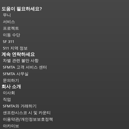
도움이 필요하세요?
페이지 내용 끝입니다.
이 페이지의 나
머지 내용은 모든 페이지에 반복됩니
무니
다.
메인 콘텐츠 상단으로 돌아가려면
서비스
여기를 클릭하십시오
.
프로젝트
이동 수단
SF 311
511 지역 정보
계속 연락하세요
차별 관련 불만 사항
SFMTA 고객 서비스 센터
SFMTA 사무실
문의하기
회사 소개
이사회
직업
SFMTA와 거래하기
샌프란시스코 시 및 카운티
이용약관/개인정보보호정책
아카이브