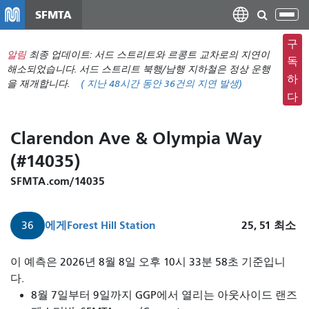
주
SFMTA
탐
요
색
컨
구
메
알림
최종 업데이트: 서드 스트리트와 르콩트 교차로의 지연이
텐
독
뉴
해소되었습니다. 서드 스트리트 북행/남행 지하철은 정상 운행
츠
하
을 재개합니다.
(
지난 48시간 동안
36건의 지연 발생)
전
로
다
환
건
너
Clarendon Ave & Olympia Way
뛰
(#14035)
기
SFMTA.com/14035
에게
Forest Hill Station
25, 51
최소
36
이 예측은 2026년 8월 8일 오후 10시 33분 58초 기준입니
다.
8월 7일부터 9일까지 GGP에서 열리는 아웃사이드 랜즈