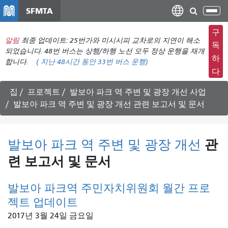
주
SFMTA
탐
요
색
컨
구
메
알림
최종 업데이트: 25번가와 미시시피 교차로의 지연이 해소
텐
독
뉴
되었습니다. 48번 버스는 상행/하행 노선 모두 정상 운행을 재개
츠
하
합니다.
(
지난 48시간 동안
33번 버스 운행)
전
로
다
환
건
너
집
프로젝트
발보아 파크 역 주변 및 광장 개선 사업
뛰
발보아 파크 역 주변 및 광장 개선
관련 보고서 및 문서
기
발보아 파크 역 주변 및 광장 개선
관
련 보고서 및 문서
발보아 파크역 주민자치위원회 월간 프로
젝트 업데이트
2017년 3월 24일 금요일