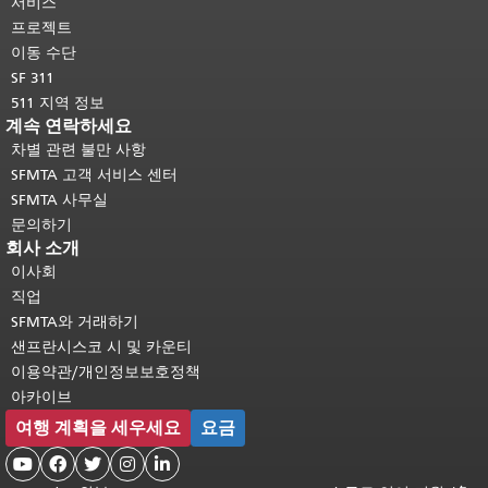
다.
메인 콘텐츠 상단으로 돌아가려면
서비스
여기를 클릭하십시오
.
프로젝트
이동 수단
SF 311
511 지역 정보
계속 연락하세요
차별 관련 불만 사항
SFMTA 고객 서비스 센터
SFMTA 사무실
문의하기
회사 소개
이사회
직업
SFMTA와 거래하기
샌프란시스코 시 및 카운티
이용약관/개인정보보호정책
아카이브
여행 계획을 세우세요
요금




