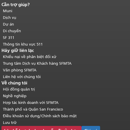
Cần trợ giúp?
Kết thúc nội dung trang.
Phần còn lại
của trang này được lặp lại trên mọi
Muni
trang.
Quay lại đầu trang nội dung
Dịch vụ
chính
.
Dự án
Di chuyển
SF 311
Thông tin khu vực 511
Hãy giữ liên lạc
Khiếu nại về phân biệt đối xử
Trung tâm Dịch vụ Khách hàng SFMTA
Văn phòng SFMTA
Liên hệ với chúng tôi
Về chúng tôi
Hội đồng quản trị
Nghề nghiệp
Hợp tác kinh doanh với SFMTA
Thành phố và Quận San Francisco
Điều khoản sử dụng/Chính sách bảo mật
Lưu trữ