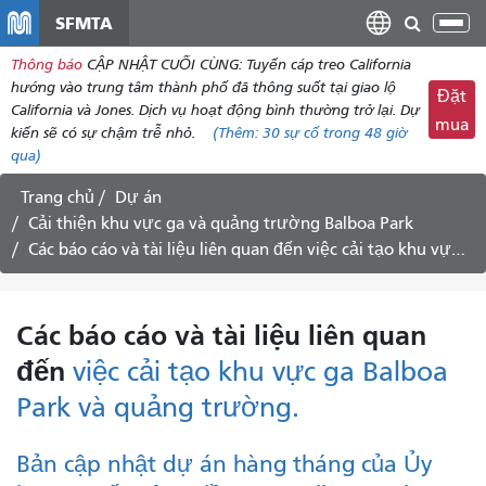
đến
SFMTA
Chu
nội
đổi
Thông báo
CẬP NHẬT CUỐI CÙNG: Tuyến cáp treo California
dung
điề
hướng vào trung tâm thành phố đã thông suốt tại giao lộ
Đặt
hư
California và Jones. Dịch vụ hoạt động bình thường trở lại. Dự
mua
kiến ​​sẽ có sự chậm trễ nhỏ.
(Thêm:
30
sự cố trong 48 giờ
qua)
Trang chủ
Dự án
Cải thiện khu vực ga và quảng trường Balboa Park
Các báo cáo và tài liệu liên quan đến
việc cải tạo khu vực ga Balboa Park và quảng trường.
Các báo cáo và tài liệu liên quan
đến
việc cải tạo khu vực ga Balboa
Park và quảng trường.
Bản cập nhật dự án hàng tháng của Ủy