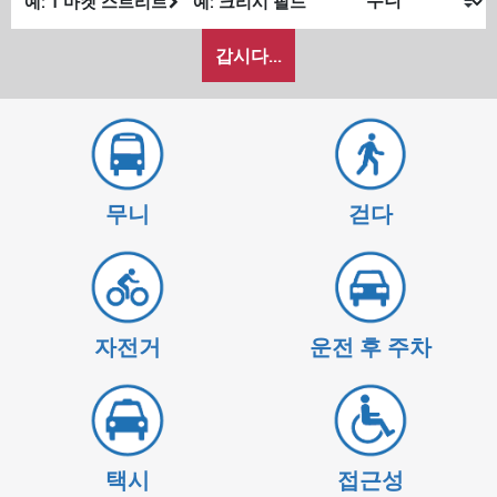
발
종
내
위
위
갑시다...
가
치
치
여
행
하
고
싶
무니
걷다
은
방
식
자전거
운전 후 주차
택시
접근성