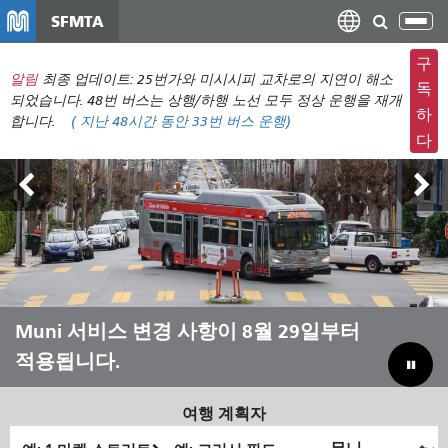
주
SFMTA
탐
요
색
컨
구
메
알림
최종 업데이트: 25번가와 미시시피 교차로의 지연이 해소
텐
독
뉴
되었습니다. 48번 버스는 상행/하행 노선 모두 정상 운행을 재개
츠
하
합니다.
(
지난 48시간 동안
33번 버스 운행)
전
로
다
환
건
너
뛰
기
아웃사이드 랜즈 8월 7일~9일
Muni 서비스 변경 사항이 8월 29일부터
Muni와 함께 여름을 보내세요
Muni를 살리기 위해 예산 부족분을 메
적용됩니다.
우기
여행 계획자
출
최