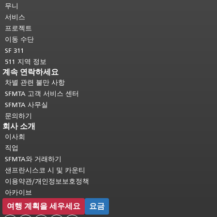
머지 내용은 모든 페이지에 반복됩니
무니
다.
메인 콘텐츠 상단으로 돌아가려면
서비스
여기를 클릭하십시오
.
프로젝트
이동 수단
SF 311
511 지역 정보
계속 연락하세요
차별 관련 불만 사항
SFMTA 고객 서비스 센터
SFMTA 사무실
문의하기
회사 소개
이사회
직업
SFMTA와 거래하기
샌프란시스코 시 및 카운티
이용약관/개인정보보호정책
아카이브
여행 계획을 세우세요
요금