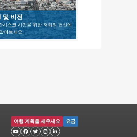
 및 비전
란시스코 시민을 위한 저희의 헌신에
 알아보세요.
여행 계획을 세우세요
요금




