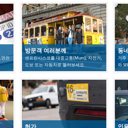
방문객 여러분께
동
 노면전
샌프란시스코를 대중교통(Muni), 자전거,
거주 
도보 또는 자동차로 둘러보세요.
와 S
허가
인