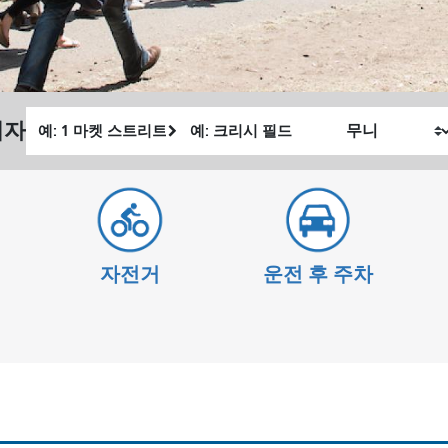
출
최
획자
내
발
종
가
위
위
여
치
치
행
하
고
자전거
운전 후 주차
싶
은
방
식