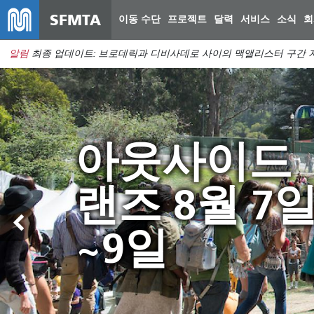
SFMTA
이동 수단
프로젝트
달력
서비스
소식
회
알림
최종 업데이트: 브로데릭과 디비사데로 사이의 맥앨리스터 구간 지
Muni 서비
Muni를 살
아웃사이드
Muni와 함
변경 사항이
기 위해 예
랜즈 8월 7
여름을 보내
8월 29일부
부족분을 메
~9일
세요
적용됩니다.
우기