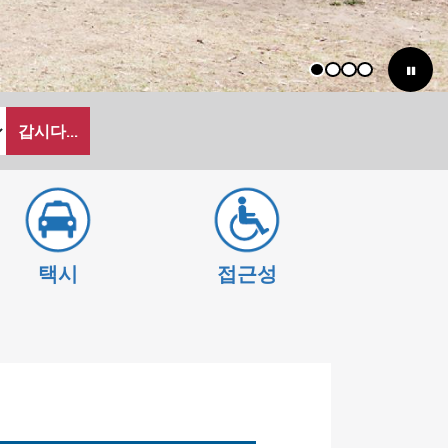
1
2
3
4
갑시다...
택시
접근성