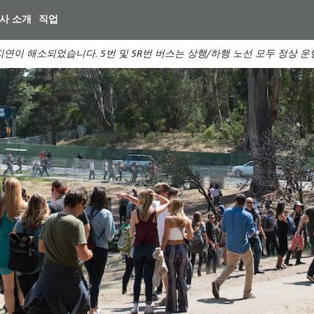
주
사 소개
직업
요
컨
연이 해소되었습니다. 5번 및 5R번 버스는 상행/하행 노선 모두 정상 
텐
츠
로
건
스
리
너
께
뛰
기
산
일
터