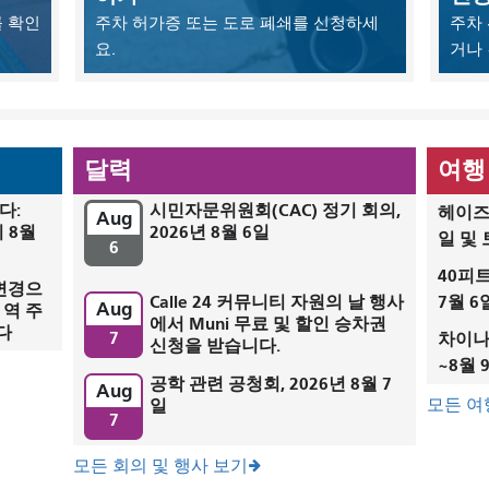
 확인
주차 허가증 또는 도로 폐쇄를 신청하세
주차 
요.
거나
달력
여행
다:
시민자문위원회(CAC) 정기 회의,
헤이즈 
Aug
 8월
2026년 8월 6일
일 및
6
40피트
 변경으
Calle 24 커뮤니티 자원의 날 행사
7월 
Aug
 역 주
에서 Muni 무료 및 할인 승차권
다
7
차이나타
신청을 받습니다.
~8월 
공학 관련 공청회, 2026년 8월 7
Aug
일
모든 여
7
모든 회의 및 행사 보기