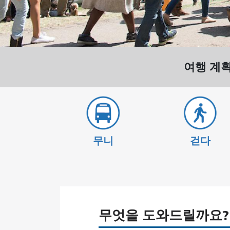
여행 계
무니
걷다
무엇을 도와드릴까요?