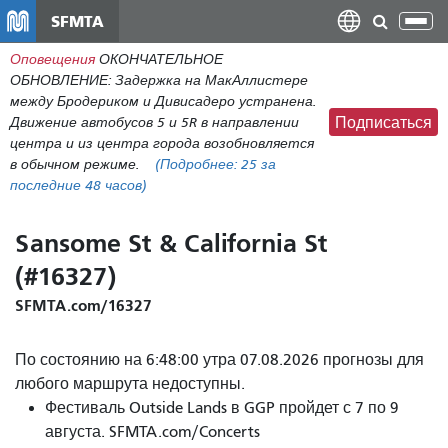
Перейти
SFMTA
Пер
к
нав
Оповещения
ОКОНЧАТЕЛЬНОЕ
общему
ОБНОВЛЕНИЕ: Задержка на МакАллистере
содержанию
между Бродериком и Дивисадеро устранена.
Движение автобусов 5 и 5R в направлении
Подписаться
центра и из центра города возобновляется
в обычном режиме.
(Подробнее:
25
за
последние 48 часов)
Sansome St & California St
(#16327)
SFMTA.com/16327
По состоянию на 6:48:00 утра 07.08.2026 прогнозы для
любого маршрута недоступны.
Фестиваль Outside Lands в GGP пройдет с 7 по 9
августа. SFMTA.com/Concerts