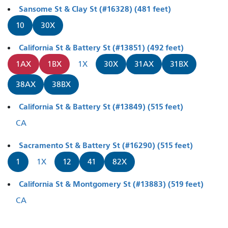
Sansome St & Clay St (#16328) (481 feet)
10
30X
California St & Battery St (#13851) (492 feet)
1AX
1BX
1X
30X
31AX
31BX
38AX
38BX
California St & Battery St (#13849) (515 feet)
CA
Sacramento St & Battery St (#16290) (515 feet)
1
1X
12
41
82X
California St & Montgomery St (#13883) (519 feet)
CA