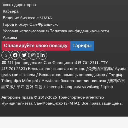
совет директоров
Карьера
Ведение бизнеса с SFMTA
Город и округ Сан-Франциско
Условия использования/Политика конфиденциальности
Архивы
Спланируйте свою поездку
Тарифы
5




☎
311 (за пределами Сан-Франциско: 415.701.2311; TTY
415.701.2323) Бесплатная языковая помощь /
免費語言協助
/
Ayuda
gratis con el idioma
/
Бесплатная помощь переводчиков
/
Trợ giúp
Thông dịch Miễn phí
/
Assistance бесплатная лингвистика
/
無料の言
語支援
/
무료 언어 지원
/
Libreng tulong para sa wikang Filipino
Авторские права © 2013-2025 Транспортное агентство
муниципалитета Сан-Франциско (SFMTA). Все права защищены.