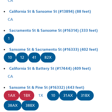
CA
California St & Sansome St (#13894) (88 feet)
CA
Sacramento St & Sansome St (#16314) (333 feet)
1
Sansome St & Sacramento St (#16333) (402 feet)
10
12
41
82X
California St & Battery St (#17444) (409 feet)
CA
Sansome St & Pine St (#16332) (443 feet)
1AX
1BX
1X
10
31AX
31BX
38AX
38BX