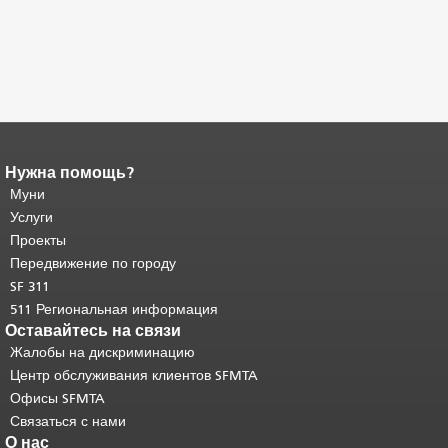
Нужна помощь?
Конец содержимого
страницы.
Муни
Остальная часть этой
страницы повторяется на каждой
Услуги
странице.
Вернуться к началу
Проекты
основного содержимого
.
Передвижение по городу
SF 311
511 Региональная информация
Оставайтесь на связи
Жалобы на дискриминацию
Центр обслуживания клиентов SFMTA
Офисы SFMTA
Связаться с нами
О нас