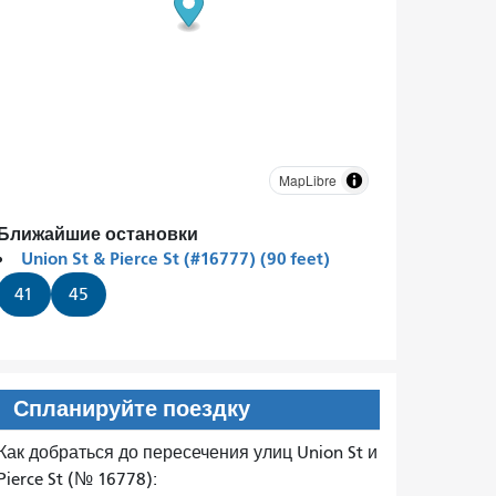
MapLibre
Ближайшие остановки
Union St & Pierce St (#16777) (90 feet)
41
45
Спланируйте поездку
Как добраться до пересечения улиц Union St и
Pierce St (№ 16778):