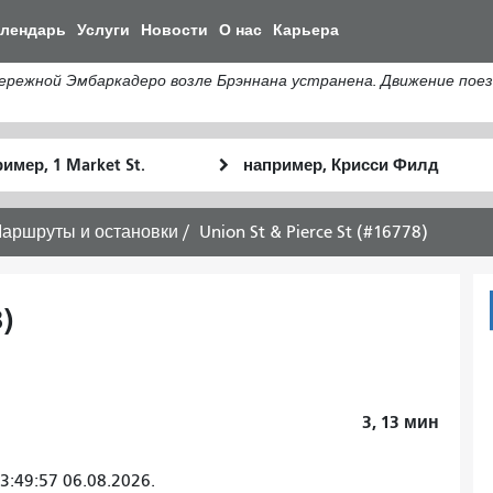
Перейти
алендарь
Услуги
Новости
О нас
Карьера
к
общему
жной Эмбаркадеро возле Брэннана устранена. Движение поезд
содержанию
льное
Место
Как
оположение
окончания
я
хочу
аршруты и остановки
Union St & Pierce St (#16778)
путешествов
8)
3, 13
мин
:49:57 06.08.2026.