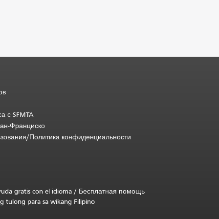
ов
са с SFMTA
Сан-Франциско
ьзования/Политика конфиденциальности
uda gratis con el idioma
/
Бесплатная помощь
g tulong para sa wikang Filipino