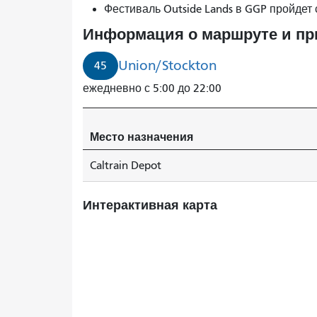
№
Фестиваль Outside Lands в GGP пройдет 
45
Информация о маршруте и п
Union/Stockton
прибудет
Union/Stockton
45
через
ежедневно с 5:00 до 22:00
3
минуты.
Место назначения
Caltrain Depot
Интерактивная карта