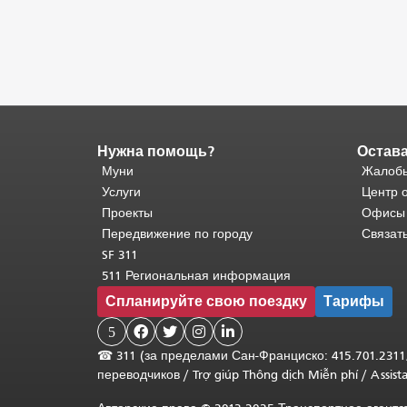
Нужна помощь?
Остава
Конец
содержимого
Муни
Жалобы
страницы.
Остальная
Услуги
Центр 
часть
Проекты
Офисы
этой
Передвижение по городу
Связат
страницы
SF 311
повторяется
511 Региональная информация
на
Спланируйте свою поездку
Тарифы
каждой
странице.
5




Вернуться
☎
311 (за пределами Сан-Франциско: 415.701.2311
к
переводчиков
/
Trợ giúp Thông dịch Miễn phí
/
Assis
началу
основного