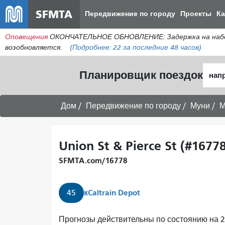
SFMTA
Передвижение по городу
Проекты
К
Оповещения
ОКОНЧАТЕЛЬНОЕ ОБНОВЛЕНИЕ: Задержка на набере
возобновляется.
(Подробнее:
22
за последние 48 часов)
Нача
Планировщик поездок
мест
Дом
Передвижение по городу
Муни
М
Union St & Pierce St (#1677
SFMTA.com/16778
к
Caltrain Depot
45
Автобус
Прогнозы действительны по состоянию на 23