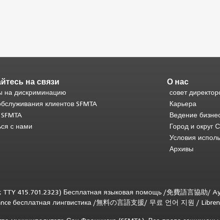
йтесь на связи
О нас
 на дискриминацию
совет директор
обслуживания клиентов SFMTA
Карьера
 SFMTA
Ведение бизне
ься с нами
Город и округ 
Условия испол
Архивы
; TTY 415.701.2323) Бесплатная языковая помощь /
免費語言協助
/
Ay
tance бесплатная лингвистика
/
無料の言語支援
/
무료 언어 지원
/
Libren