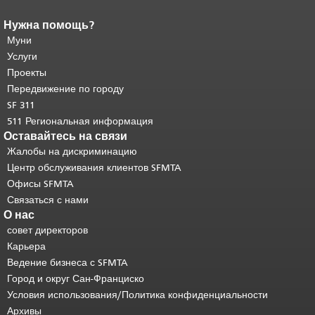
Нужна помощь?
Конец содержимого
страницы.
Муни
Остальная часть этой
страницы повторяется на каждой
Услуги
странице.
Вернуться к началу
Проекты
основного содержимого
.
Передвижение по городу
SF 311
511 Региональная информация
Оставайтесь на связи
Жалобы на дискриминацию
Центр обслуживания клиентов SFMTA
Офисы SFMTA
Связаться с нами
О нас
совет директоров
Карьера
Ведение бизнеса с SFMTA
Город и округ Сан-Франциско
Условия использования/Политика конфиденциальности
Архивы