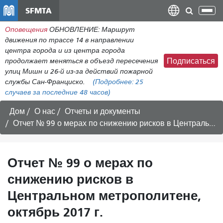
Перейти
SFMTA
Пер
к
нав
Оповещения
ОБНОВЛЕНИЕ: Маршрут
общему
движения по трассе 14 в направлении
содержанию
центра города и из центра города
продолжает меняться в объезд пересечения
Подписаться
улиц Мишн и 26-й из-за действий пожарной
службы Сан-Франциско.
(Подробнее:
25
случаев
за последние 48 часов)
Дом
О нас
Отчеты и документы
Отчет № 99 о мерах по снижению рисков в Центральном метрополитене, октябрь 2017 г.
Отчет № 99 о мерах по
снижению рисков в
Центральном метрополитене,
октябрь 2017 г.