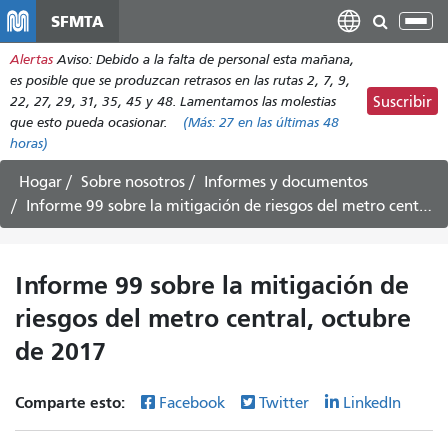
Pasar
SFMTA
Alt
al
nav
Alertas
Aviso: Debido a la falta de personal esta mañana,
contenido
es posible que se produzcan retrasos en las rutas 2, 7, 9,
principal
22, 27, 29, 31, 35, 45 y 48. Lamentamos las molestias
Suscribir
que esto pueda ocasionar.
(Más:
27
en las últimas 48
horas)
Hogar
Sobre nosotros
Informes y documentos
Informe 99 sobre la mitigación de riesgos del metro central, octubre de 2017
Informe 99 sobre la mitigación de
riesgos del metro central, octubre
de 2017
Comparte esto:
Facebook
Twitter
LinkedIn