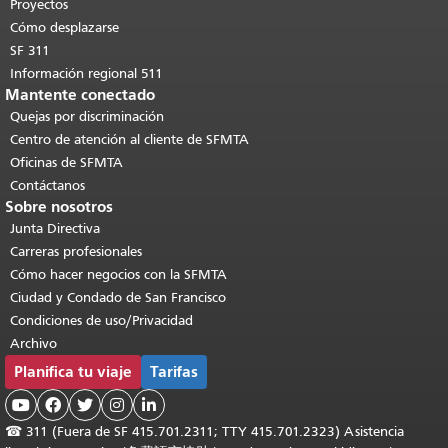
contenido principal
.
Proyectos
Cómo desplazarse
SF 311
Información regional 511
Mantente conectado
Quejas por discriminación
Centro de atención al cliente de SFMTA
Oficinas de SFMTA
Contáctanos
Sobre nosotros
Junta Directiva
Carreras profesionales
Cómo hacer negocios con la SFMTA
Ciudad y Condado de San Francisco
Condiciones de uso/Privacidad
Archivo
Planifica tu viaje
Tarifas





☎
311 (Fuera de SF 415.701.2311; TTY 415.701.2323) Asistencia