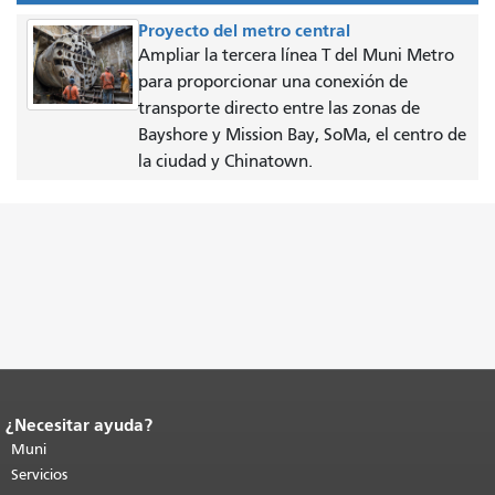
Proyecto del metro central
Ampliar la tercera línea T del Muni Metro
para proporcionar una conexión de
transporte directo entre las zonas de
Bayshore y Mission Bay, SoMa, el centro de
la ciudad y Chinatown.
¿Necesitar ayuda?
Fin del contenido de la página.
El resto
de esta página se repite en todas las
Muni
páginas.
Volver al principio del
Servicios