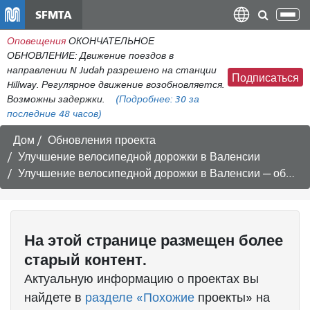
Перейти
SFMTA
Пер
к
нав
Оповещения
ОКОНЧАТЕЛЬНОЕ
общему
ОБНОВЛЕНИЕ: Движение поездов в
содержанию
направлении N Judah разрешено на станции
Подписаться
Hillway. Регулярное движение возобновляется.
Возможны задержки.
(Подробнее:
30
за
последние 48 часов)
Дом
Обновления проекта
Улучшение велосипедной дорожки в Валенсии
Улучшение велосипедной дорожки в Валенсии — обновление информации о проекте и предстоящее заседание совета SFMTA 4 декабря.
На этой странице размещен более
старый контент.
Актуальную информацию о проектах вы
найдете в
разделе «Похожие
проекты» на