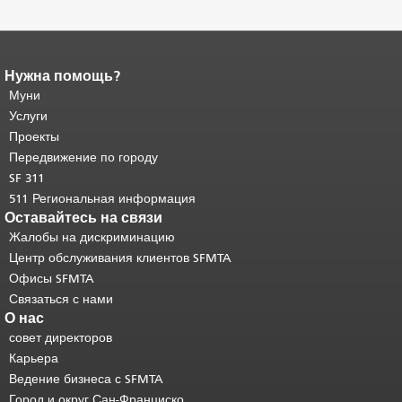
Нужна помощь?
Конец содержимого
страницы.
Муни
Остальная часть этой
страницы повторяется на каждой
Услуги
странице.
Вернуться к началу
Проекты
основного содержимого
.
Передвижение по городу
SF 311
511 Региональная информация
Оставайтесь на связи
Жалобы на дискриминацию
Центр обслуживания клиентов SFMTA
Офисы SFMTA
Связаться с нами
О нас
совет директоров
Карьера
Ведение бизнеса с SFMTA
Город и округ Сан-Франциско