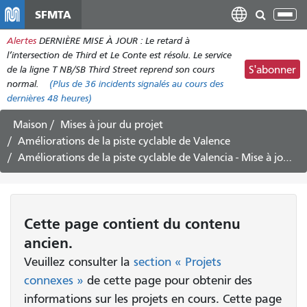
Aller
SFMTA
Bas
au
la
Alertes
DERNIÈRE MISE À JOUR : Le retard à
contenu
nav
l’intersection de Third et Le Conte est résolu. Le service
principal
de la ligne T NB/SB Third Street reprend son cours
S'abonner
normal.
(Plus de
36
incidents signalés au cours des
dernières 48 heures)
Maison
Mises à jour du projet
Améliorations de la piste cyclable de Valence
Améliorations de la piste cyclable de Valencia - Mise à jour du projet et prochaine réunion du conseil d'administration de la SFMTA le 4 décembre
Cette page contient du contenu
ancien.
Veuillez consulter la
section « Projets
connexes »
de cette page pour obtenir des
informations sur les projets en cours. Cette page