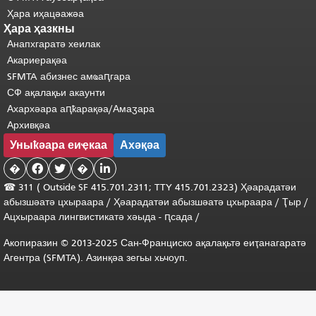
Ҳара иҳацәажәа
Ҳара ҳазкны
Анапхгаратә хеилак
Акариерақәа
SFMTA абизнес амҩаԥгара
СФ ақалақьи акаунти
Ахархәара аԥҟарақәа/Амаӡара
Архивқәа
Уныҟәара еиҿкаа
Ахәқәа
�


�

☎ 311 (
Outside
SF 415.701.2311; TTY 415.701.2323) Ҳәарадатәи
абызшәатә цхыраара
/
Ҳәарадатәи
абызшәатә
цхыраара
/
Ҭыр
/
Ацхыраара
лингвистикатә
хәыда
-
ԥсада
/
Акопиразин © 2013-2025 Сан-Франциско ақалақьтә еиҭанагаратә
Агентра (SFMTA). Азинқәа зегьы хьчоуп.