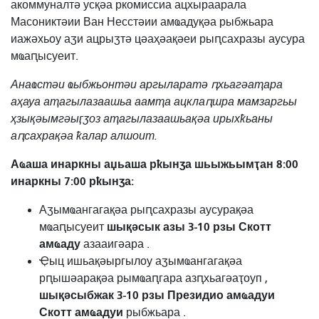
акоммуналтә усқәа ркомиссиа ацхыраарала
Масониктәии Ван Несстәии амҩадуқәа рыбжьара
иажәхьоу аӡи ацрыӡтә цәаҳәақәеи рыԥсахразы аусура
мҩаԥысуеит.
Анаҩстәи ҩыбжьонтәи аргыларатә ԥхьагәаҭара
аҳауа аҭагылазаашьа аамҭа ацклаԥшра мамзаргьы
ҳзықәымгәыӷӡоз аҭагылазаашьақәа ирыхҟьаны
аԥсахрақәа ҟалар алшоит.
Аҩаша инаркны аџьаша рҟынӡа шьыжьымҭан 8:00
инаркны 7:00 рҟынӡа:
Аӡымҩангагақәа рыԥсахразы аусурақәа
шықәсык азы 3-10 рзы
Скотт
мҩаԥысуеит
амҩаду
азааигәара
.
Ҿыц ишьақәыргылоу аӡымҩангагақәа
рԥышәарақәа рымҩаԥгара азԥхьагәаҭоуп ,
шықәсыбжак 3-10 рзы
Президио амҩадуи
Скотт амҩадуи
рыбжьара
.