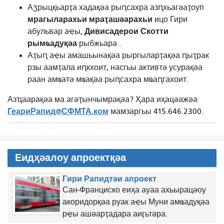
Аӡрыцқьарҭа хадақәа рыԥсахра азԥхьагәаҭоуп
мрагыларахьи мраҭашәарахьи
ицо Гири
Дивисадерои Скотти
абульвар аҿы,
рымҩадуқәа
рыбжьара .
Аҭыԥ аҿы амашьынақәа рыргыларҭақәа ԥыҭрак
рзы аамҭала иԥкхоит, насгьы активтә усурақәа
раан амҩатә мҩақәа рыԥсахра мҩаԥгахоит.
Азҵаарақәа ма агәҭынчымрақәа? Ҳара иҳацәажәа
ГеариРапид@СФМТА.ком
мамзаргьы 415.646.2300.
Еидҳәалоу апроектқәа
Гири Рапидтәи апроект
Сан-Франциско еиҳа ауаа ахьырацәоу
акоридорқәа руак аҿы Муни амҩадуқәа
рҿы ашәарҭадара аиӷьтәра.