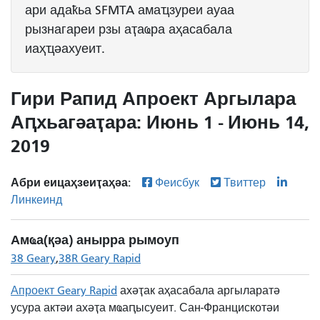
ари адаҟьа SFMTA амаҵзуреи ауаа
рызнагареи рзы аҭаҩра аҳасабала
иаҳҵәахуеит.
Гири Рапид Апроект Аргылара
Аԥхьагәаҭара: Июнь 1 - Июнь 14,
2019
Абри еицаҳзеиҭаҳәа:
Феисбук
Твиттер
Линкеинд
Амҩа(қәа) анырра рымоуп
38 Geary
38R Geary Rapid
Апроект Geary Rapid
ахәҭак аҳасабала аргыларатә
усура актәи ахәҭа
мҩаԥысуеит. Сан-Францискотәи