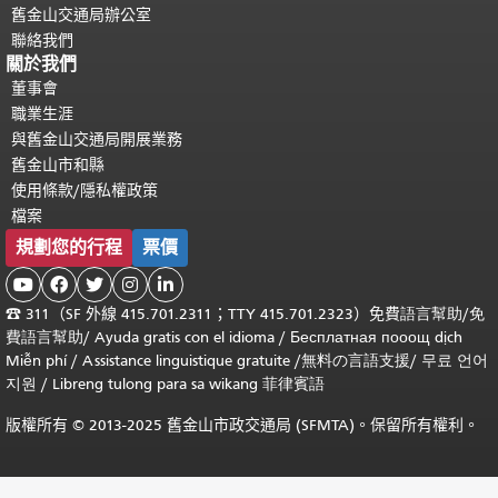
舊金山交通局辦公室
聯絡我們
關於我們
董事會
職業生涯
與舊金山交通局開展業務
舊金山市和縣
使用條款/隱私權政策
檔案
規劃您的行程
票價





☎
311（SF 外線 415.701.2311；TTY 415.701.2323）免費
語言幫助
/
免
費
語言幫助
/ Ayuda gratis con el idioma
/ Бесплатная
пооощ dịch
Miễn phí
/
Assistance linguistique gratuite
/
無料の言語支援
/
무료 언어
지원
/
Libreng tulong para sa wikang 菲律賓語
版權所有 © 2013-2025 舊金山市政交通局 (SFMTA)。保留所有權利。