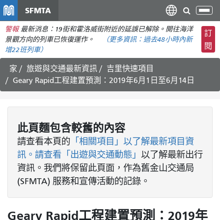
移
SFMTA
切
至
換
警報
最新消息：19街和霍洛威街附近的延誤已解除。開往海洋
主
訂
導
景觀方向的列車已恢復運作。
（更多資訊：
過去48小時內
新
要
閱
航
增22班列車）
內
容
家
旅遊與交通最新資訊
吉里快速項目
Geary Rapid工程建置預測：2019年6月1日至6月14日
此頁麵包含較舊的內容
請查看
本頁的
「相關項目」以了解最新項目資
訊。請查看
「出遊與交通動態」
以了解最新出行
資訊。我們將保留此頁面，作為舊金山交通局
(SFMTA) 服務和宣傳活動的記錄。
Geary Rapid工程建置預測：2019年