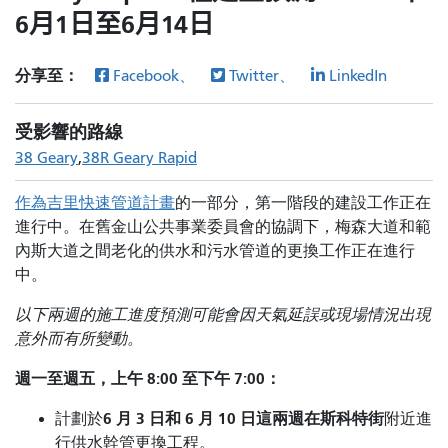
6月1日至6月14日
分享至：
Facebook、
Twitter、
LinkedIn
受影響的路線
38 Geary
38R Geary Rapid
作為吉里快速管道計畫
的一部分，第一階段的建設工作
正在
進行中。在舊金山公共事業委員會的協調下，梅森大道和範
內斯大道之間老化的供水和污水管道的更換工作正在進行
中。
以下兩週的施工進度預測可能會因天氣延誤或現場情況出現
意外而有所變動。
週一至週五，上午 8:00 至下午 7:00：
6 月 3 日和 6 月 10 日這兩週在
斯科特街
計劃於
附近進
行供水幹管更換工程
。