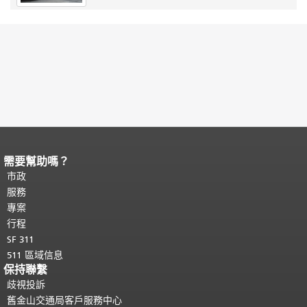
需要幫助嗎？
頁面內容結束。
本頁剩餘內容在每一頁
都會重複顯示。
市政
返回主要內容頂部
。
服務
專案
行程
SF 311
511 區域信息
保持聯繫
歧視投訴
舊金山交通局客戶服務中心