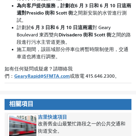
為向客戶提供服務，計劃在6 月 3 日和 6 月 10 日這兩
週對
Presidio 街和 Scott 街
之間
新安裝的水管進行測
試
。
6 月 3 日和 6 月 10 日這兩週
計劃於
對 Geary
Divisadero 街和 Scott 街
Boulevard 東西雙向
之間的路
段進行污水主管道更換。
施工期間，該區域部分停車位將暫時限制使用，交通
車道也將進行調整。
如有任何疑問或疑慮？請聯絡我
GearyRapid@SFMTA.com
們：
或致電 415.646.2300。
相關項目
吉里快速項目
改善舊金山最繁忙路段之一的公共交通和
街道安全。