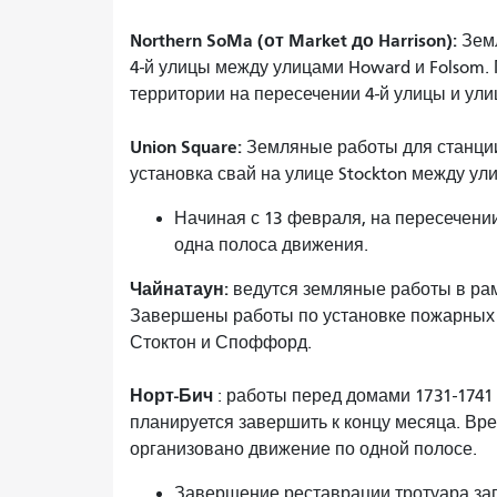
Northern SoMa (от Market до Harrison):
Земл
4-й улицы между улицами Howard и Folsom.
территории на пересечении 4-й улицы и улиц
Union Square:
Земляные работы для станции
установка свай на улице Stockton между улица
Начиная с 13 февраля, на пересечени
одна полоса движения.
Чайнатаун:
ведутся земляные работы в рам
Завершены работы по установке пожарных 
Стоктон и Споффорд.
Норт-Бич
: работы перед домами 1731-1741
планируется завершить к концу месяца. Врем
организовано движение по одной полосе.
Завершение реставрации тротуара за