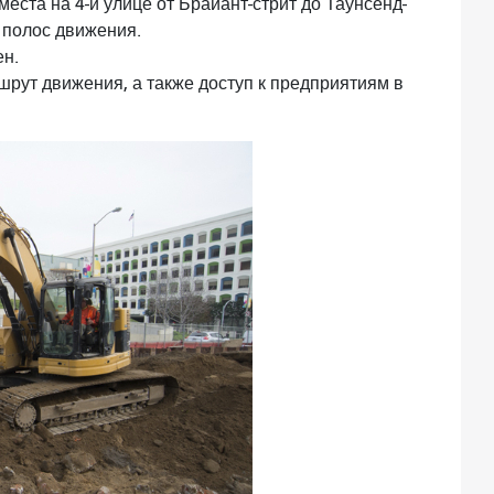
еста на 4-й улице от Брайант-стрит до Таунсенд-
е полос движения.
ен.
рут движения, а также доступ к предприятиям в