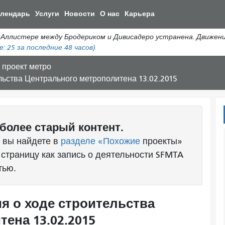
Перейти
алендарь
Услуги
Новости
О нас
Карьера
к
общему
истере между Бродериком и Дивисадеро устранена. Движение а
содержанию
е:
25
за последние 48 часов)
проект метро
ьства Центрального метрополитена 13.02.2015
более старый контент.
 вы найдете в
разделе «Похожие
проекты»
 страницу как запись о деятельности SFMTA
тью.
 о ходе строительства
ена 13.02.2015