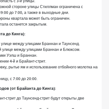
пасть с 3-й улицы.
а южной стороне улицы Стиллман ограничена с
9:00 до 7:00, а также в выходные дни.
тороны квартала может быть ограничен.
тала останется закрытым.
а до Кинга):
й улице между улицами Браннан и Таунсенд.
й улице между улицами Браннан и Блюксом.
ами Уэлш и Браннан.
нии 4-й и Брайант-стрит.
вку, рытье ям и использование отбойного молотка на
ицу, с 7:00 до 20:00.
дов (от Брайанта до Кинга):
нт-стрит до Таунсенд-стрит будут открыты две