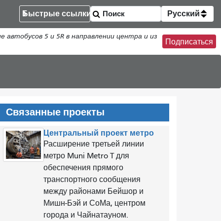
Быстрые ссылки
Русский
втобусов 5 и 5R в направлении центра и из
Подписаться
Связанные проекты
Центральный проект метро
Расширение третьей линии
метро Muni Metro T для
обеспечения прямого
транспортного сообщения
между районами Бейшор и
Мишн-Бэй и СоМа, центром
города и Чайнатауном.