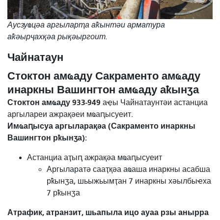
Аусзуҩцәа аргыларҭа аҟынтәи арматура
аҟәырҷахқәа рықәыргоит.
Чайнатаун
Стоктон амҩаду Сакраменто амҩаду
инаркны Вашингтон амҩаду аҟынӡа
Стоктон амҩаду 933-949
аҿы
Чайнатаунтәи астанциа
аргылареи ажрақәеи мҩаԥысуеит.
Имҩаԥысуа аргыларақәа (Сакраменто инаркны
Вашингтон рҟынӡа):
Астанциа аҭыԥ ажрақәа мҩаԥысуеит
Аргыларатә сааҭқәа аҩаша инаркны асабша
рҟынӡа, шьыжьымҭан 7 инаркны хәылбыҽха
7 рҟынӡа
Атрафик, атранзит, шьапыла ицо ауаа рзы анырра