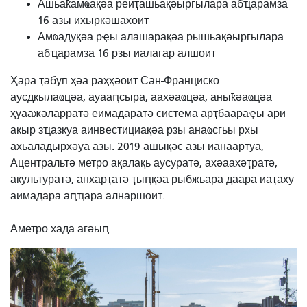
Ашьаҟамҩақәа реиҭашьақәыргылара абҵарамза
16 азы ихыркәшахоит
Амҩадуқәа рҿы алашарақәа рышьақәыргылара
абҵарамза 16 рзы иалагар алшоит
Ҳара ҭабуп ҳәа раҳҳәоит Сан-Франциско
аусдкылаҩцәа, ауааԥсыра, аахәаҩцәа, аныҟәаҩцәа
ҳуаажәларратә еимадаратә система арҭбаараҿы ари
акыр зҵазкуа аинвестициақәа рзы анаҩсгьы рхы
ахьаладырхәуа азы. 2019 ашықәс азы ианаартуа,
Ацентральтә метро ақалақь аусуратә, ахәаахәҭратә,
акультуратә, анхарҭатә ҭыԥқәа рыбжьара даара иаҭаху
аимадара аԥҵара алнаршоит.
Аметро хада агәыԥ