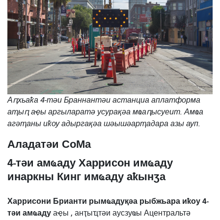
Аԥхьаҟа 4-тәи Браннантәи астанциа аплатформа
аҭыԥ аҿы аргыларатә усурақәа мҩаԥысуеит. Амҩа
агәҭаны иҟоу адыргақәа шәышәарҭадара азы ауп.
Аладатәи СоМа
4-тәи амҩаду Харрисон имҩаду
инаркны Кинг имҩаду аҟынӡа
Харрисони Брианти рымҩадуқәа рыбжьара иҟоу 4-
тәи амҩаду
аҿы
, анҭыҵтәи аусзуҩы Ацентральтә