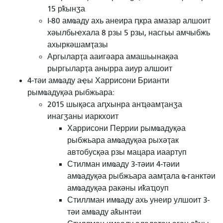
15 рҟынӡа
I-80 амҩаду ахь анеира ԥкра амазар алшоит
хәылбыҽхала 8 рзы 5 рзы, насгьы амчыбжь
ахыркәшамҭазы
Аргыларҭа ааигәара амашьынақәа
рыргыларҭа анырра аиур алшоит
4-тәи амҩаду аҿы Харрисони Брианти
рымҩадуқәа рыбжьара:
2015 шықәса аԥхынра анҵәамҭанӡа
инагӡаны иаркхоит
Харрисони Перрии рымҩадуқәа
рыбжьара амҩадуқәа рыхәҭак
автобусқәа рзы мацара иаартуп
Стилман имҩаду 3-тәии 4-тәии
амҩадуқәа рыбжьара аамҭала ҩ-ганктәи
амҩадуқәа ракәны иҟаҵоуп
Стиллман имҩаду ахь унеир улшоит 3-
тәи амҩаду аҟынтәи