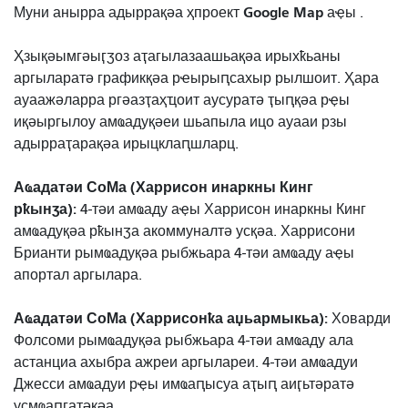
Google Map
Муни анырра адыррақәа ҳпроект
аҿы .
Ҳзықәымгәыӷӡоз аҭагылазаашьақәа ирыхҟьаны
аргыларатә графикқәа рҽырыԥсахыр рылшоит. Ҳара
ауаажәларра ргәазҭаҳҵоит аусуратә ҭыԥқәа рҿы
иқәыргылоу амҩадуқәеи шьапыла ицо ауааи рзы
адырраҭарақәа ирыцклаԥшларц.
Аҩадатәи СоМа (Харрисон инаркны Кинг
рҟынӡа):
4-тәи амҩаду аҿы Харрисон инаркны Кинг
амҩадуқәа рҟынӡа акоммуналтә усқәа. Харрисони
Брианти рымҩадуқәа рыбжьара 4-тәи амҩаду аҿы
апортал аргылара.
Аҩадатәи СоМа (Харрисонҟа аџьармыкьа):
Ховарди
Фолсоми рымҩадуқәа рыбжьара 4-тәи амҩаду ала
астанциа ахыбра ажреи аргылареи. 4-тәи амҩадуи
Джесси амҩадуи рҿы имҩаԥысуа аҭыԥ аиӷьтәратә
усмҩаԥгатәқәа.