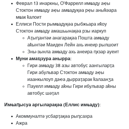
Феврал 13 инаркны, О'Фаррелл имҩаду аҿы
Стоктон имҩаду аҿы амҩадуқәа рҿы аныҟәара
мҩак ҟалоит
Еллиси Пости рымҩадуқәа рыбжьара иҟоу
Стоктон амҩаду амашьынақәа рзы иаркуп
Аҭыԥантәи анагарақәа Пошта амҩаду
аҟынтәи Маиден Лейн ахь инеир рылшоит
Зны-зынла амҩаду ахь анеира ԥкзар ауеит
Муни амаҵзура анырра:
Гири амҩаду 38 азы автобус аангыларҭа
Гири абульвар Стоктон амҩаду аҿы
иаанкылоуп даҽа дырраҭарак ҟалаанӡа
Пауелл имҩаду аҟны Гири ибульвар аҟны
автобус шәҭал
Имҩаԥысуа аргыларақәа (Еллис имҩаду):
Акоммуналтә усбарҭақәа рыԥсахра
Ажра