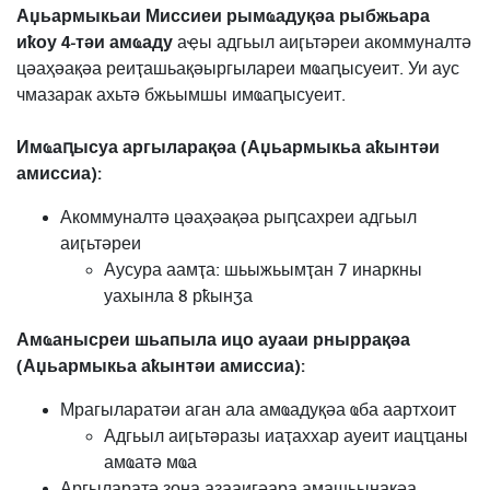
Аџьармыкьаи Миссиеи рымҩадуқәа рыбжьара
иҟоу 4-тәи амҩаду
аҿы
адгьыл аиӷьтәреи акоммуналтә
цәаҳәақәа реиҭашьақәыргылареи мҩаԥысуеит. Уи аус
чмазарак ахьтә бжьымшы имҩаԥысуеит.
Имҩаԥысуа аргыларақәа (Аџьармыкьа аҟынтәи
амиссиа):
Акоммуналтә цәаҳәақәа рыԥсахреи адгьыл
аиӷьтәреи
Аусура аамҭа: шьыжьымҭан 7 инаркны
уахынла 8 рҟынӡа
Амҩанысреи шьапыла ицо ауааи рныррақәа
(Аџьармыкьа аҟынтәи амиссиа):
Мрагыларатәи аган ала амҩадуқәа ҩба аартхоит
Адгьыл аиӷьтәразы иаҭаххар ауеит иацҵаны
амҩатә мҩа
Аргыларатә зона азааигәара амашьынақәа