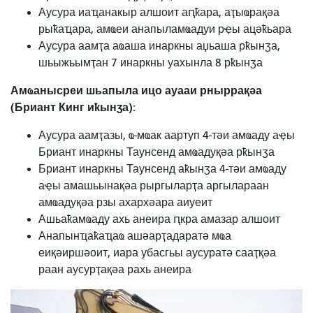
Аусура иаҵанакыр алшоит аԥҟара, аҭыҩрақәа
рыҟаҵара, амҩеи анапыламҩадуи рҿы ацәҟьара
Аусура аамҭа аҩаша инаркны аџьаша рҟынӡа,
шьыжьымҭан 7 инаркны уахынла 8 рҟынӡа
Амҩанысреи шьапыла ицо ауааи рныррақәа
(Бриант Кинг иҟынӡа):
Аусура аамҭазы, ҩ-мҩак аартуп 4-тәи амҩаду аҿы
Бриант инаркны Таунсенд амҩадуқәа рҟынӡа
Бриант инаркны Таунсенд аҟынӡа 4-тәи амҩаду
аҿы амашьынақәа рыргыларҭа аргылараан
амҩадуқәа рзы ахархәара аиуеит
Ашьаҟамҩаду ахь анеира ԥкра амазар алшоит
Анапынҵаҟаҵаҩ ашәарҭадаратә мҩа
еиқәиршәоит, иара убасгьы аусуратә сааҭқәа
раан аусурҭақәа рахь анеира