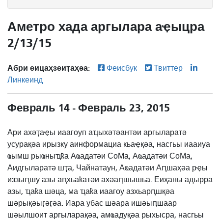
Аметро хада аргылара аҿыцра
2/13/15
Абри еицаҳзеиҭаҳәа:
Феисбук
Твиттер
Линкеинд
Февраль 14 - Февраль 23, 2015
Ари ахәҭаҿы иаагоуп аҵыхәтәантәи аргыларатә
усурақәа ирызку аинформациа кьаҿқәа, насгьы иааиуа
ҩымш рыҩныҵҟа Аҩадатәи СоМа, Аҩадатәи СоМа,
Аидгыларатә шҭа, Чайнатаун, Аҩадатәи Аԥшаҳәа рҿы
иззыԥшу азы аԥхьаҟатәи ахәаԥшышьа. Еиҳаны адырра
азы, ҵаҟа шәца, ма ҵаҟа иаагоу азхьарԥшқәа
шәрықәыӷәӷәа. Иара убас шәара ишәыԥшаар
шәылшоит аргыларақәа, амҩадуқәа рыхысра, насгьы