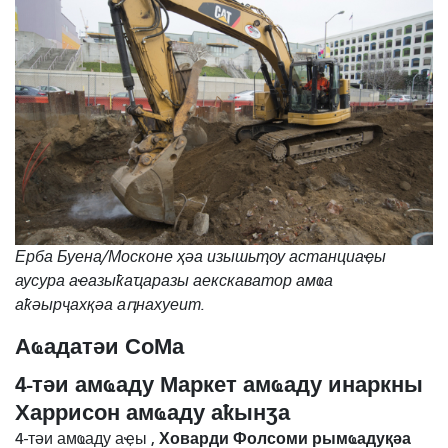
Ерба Буена/Москоне ҳәа изышьҭоу астанциаҿы
аусура аҽазыҟаҵаразы аекскаватор амҩа
аҟәырҷахқәа аԥнахуеит.
Аҩадатәи СоМа
4-тәи амҩаду Маркет амҩаду инаркны
Харрисон амҩаду аҟынӡа
Ховарди Фолсоми рымҩадуқәа
4-тәи амҩаду аҿы ,