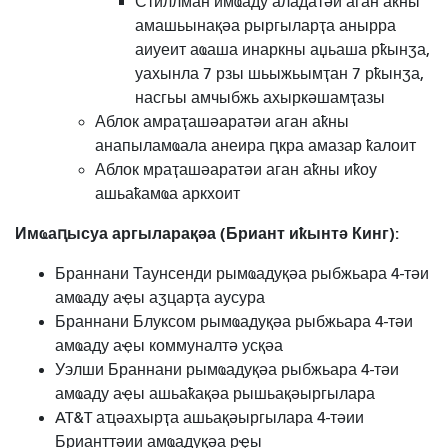
Стиллман имҩаду аладатәи аган аҟны
амашьынақәа рыргыларҭа анырра
аиуеит аҩаша инаркны аџьаша рҟынӡа,
уахынла 7 рзы шьыжьымҭан 7 рҟынӡа,
насгьы амчыбжь ахыркәшамҭазы
Аблок амраҭашәаратәи аган аҟны
анапыламҩала анеира ԥкра амазар ҟалоит
Аблок мраҭашәаратәи аган аҟны иҟоу
ашьаҟамҩа аркхоит
Имҩаԥысуа аргыларақәа (Бриант иҟынтә Кинг):
Браннани Таунсенди рымҩадуқәа рыбжьара 4-тәи
амҩаду аҿы аӡцарҭа аусура
Браннани Блуксом рымҩадуқәа рыбжьара 4-тәи
амҩаду аҿы коммуналтә усқәа
Уэлши Браннани рымҩадуқәа рыбжьара 4-тәи
амҩаду аҿы ашьаҟақәа рышьақәыргылара
AT&T аҵәахырҭа ашьақәыргылара 4-тәии
Брианттәии амҩадуқәа рҿы