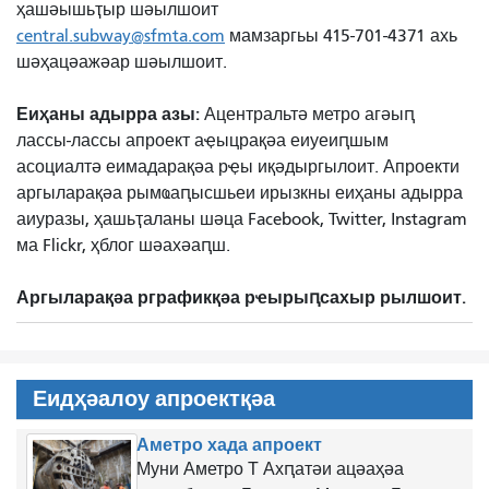
ҳашәышьҭыр шәылшоит
central.subway@sfmta.com
мамзаргьы 415-701-4371 ахь
шәҳацәажәар шәылшоит.
Еиҳаны адырра азы:
Ацентральтә метро агәыԥ
лассы-лассы апроект аҿыцрақәа еиуеиԥшым
асоциалтә еимадарақәа рҿы иқәдыргылоит. Апроекти
аргыларақәа рымҩаԥысшьеи ирызкны еиҳаны адырра
аиуразы, ҳашьҭаланы шәца Facebook, Twitter, Instagram
ма Flickr, ҳблог шәахәаԥш.
Аргыларақәа рграфикқәа рҽырыԥсахыр рылшоит.
Еидҳәалоу апроектқәа
Аметро хада апроект
Муни Аметро Т Ахԥатәи ацәаҳәа