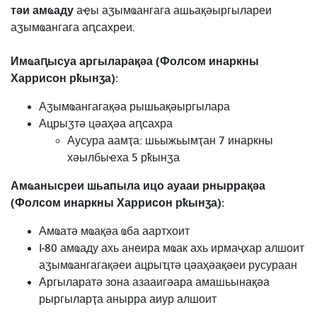
тәи амҩаду
аҿы
аӡымҩангага ашьақәыргылареи
аӡымҩангага аԥсахреи.
Имҩаԥысуа аргыларақәа (Фолсом инаркны
Харрисон рҟынӡа):
Аӡымҩангагақәа рышьақәыргылара
Ацрыӡтә цәаҳәа аԥсахра
Аусура аамҭа: шьыжьымҭан 7 инаркны
хәылбыҽха 5 рҟынӡа
Амҩанысреи шьапыла ицо ауааи рныррақәа
(Фолсом инаркны Харрисон рҟынӡа):
Амҩатә мҩақәа ҩба аартхоит
I-80 амҩаду ахь анеира мҩак ахь ирмаҷхар алшоит
аӡымҩангагақәеи ацрыҵтә цәаҳәақәеи русураан
Аргыларатә зона азааигәара амашьынақәа
рыргыларҭа анырра аиур алшоит