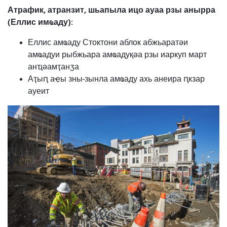
Атрафик, атранзит, шьапыла ицо ауаа рзы анырра
(Еллис имҩаду):
Еллис амҩаду Стоктони аблок абжьаратәи
амҩадуи рыбжьара амҩадуқәа рзы иаркуп март
анҵәамҭанӡа
Аҭыԥ аҿы зны-зынла амҩаду ахь анеира ԥкзар
ауеит