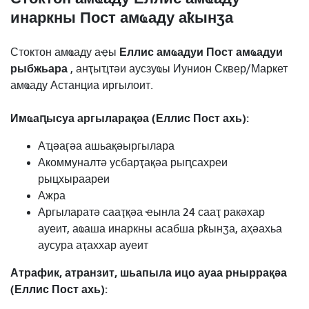
инаркны Пост амҩаду аҟынӡа
Еллис амҩадуи Пост амҩадуи
Стоктон амҩаду аҿы
рыбжьара
, анҭыҵтәи аусзуҩы Иунион Сквер/Маркет
амҩаду Астанциа иргылоит.
Имҩаԥысуа аргыларақәа (Еллис Пост ахь):
Аҵәаӷәа ашьақәыргылара
Акоммуналтә усбарҭақәа рыԥсахреи
рыцхыраареи
Ажра
Аргыларатә сааҭқәа ҽынла 24 сааҭ ракәхар
ауеит, аҩаша инаркны асабша рҟынӡа, аҳәахьа
аусура аҭаххар ауеит
Атрафик, атранзит, шьапыла ицо ауаа рныррақәа
(Еллис Пост ахь):