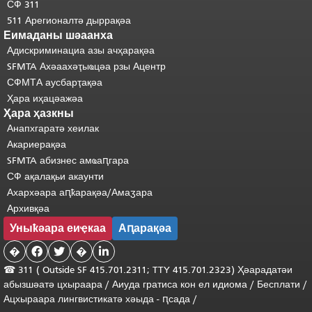
СФ 311
511 Арегионалтә дыррақәа
Еимаданы шәаанха
Адискриминациа азы ачҳарақәа
SFMTA Ахәаахәҭыҩцәа рзы Ацентр
СФМТА аусбарҭақәа
Ҳара иҳацәажәа
Ҳара ҳазкны
Анапхгаратә хеилак
Акариерақәа
SFMTA абизнес амҩаԥгара
СФ ақалақьи акаунти
Ахархәара аԥҟарақәа/Амаӡара
Архивқәа
Уныҟәара еиҿкаа
Аԥарақәа
�


�

☎ 311 (
Outside
SF 415.701.2311; TTY 415.701.2323) Ҳәарадатәи
абызшәатә цхыраара /
Аиуда гратиса
кон
ел
идиома
/
Бесплати
/
Ацхыраара
лингвистикатә
хәыда
-
ԥсада
/