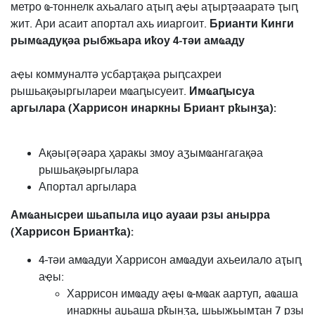
метро ҩ-тоннелк ахьалаго аҭыԥ аҿы аҭырҭәааратә ҭыԥ
Брианти Кинги
жит. Ари асаит апортал ахь ииаргоит.
рымҩадуқәа рыбжьара иҟоу 4-тәи амҩаду
аҿы
коммуналтә усбарҭақәа рыԥсахреи
Имҩаԥысуа
рышьақәыргылареи мҩаԥысуеит.
аргылара (Харрисон инаркны Бриант рҟынӡа):
Ақәыӷәӷәара ҳаракы змоу аӡымҩангагақәа
рышьақәыргылара
Апортал аргылара
Амҩанысреи шьапыла ицо ауааи рзы анырра
(Харрисон Бриантҟа):
4-тәи амҩадуи Харрисон амҩадуи ахьеилало аҭыԥ
аҿы:
Харрисон имҩаду аҿы ҩ-мҩак аартуп, аҩаша
инаркны аџьаша рҟынӡа, шьыжьымҭан 7 рзы