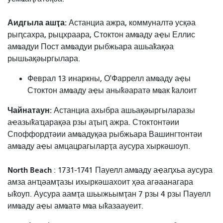
Аидгыла ашҭа:
Астанциа ажра, коммуналтә усқәа
рыԥсахра, рыцхраара, Стоктон амҩаду аҿы Еллис
амҩадуи Пост амҩадуи рыбжьара ашьаҟақәа
рышьақәыргылара.
Феврал 13 инаркны, О'Фаррелл амҩаду аҿы
Стоктон амҩаду аҿы аныҟәаратә мҩак ҟалоит
Чайнатаун:
Астанциа ахыбра ашьақәыргыларазы
аҽазыҟаҵарақәа рзы аҭыԥ ажра. Стоктонтәии
Споффордтәии амҩадуқәа рыбжьара Вашингтонтәи
амҩаду аҿы амцацрагыларҭа аусура хыркәшоуп.
North Beach
: 1731-1741 Пауелл амҩаду аҿаԥхьа аусура
амза анҵәамҭазы ихыркәшахоит ҳәа агәаанагара
ыҟоуп. Аусура аамҭа шьыжьымҭан 7 рзы 4 рзы Пауелл
имҩаду аҿы амҩатә мҩа ыҟазаауеит.