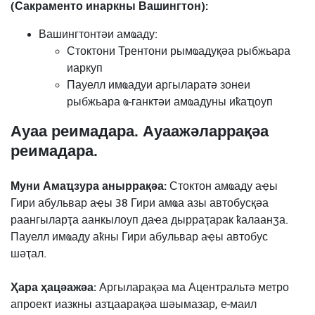
(Сакраменто инаркны Вашингтон):
Вашингтонтәи амҩаду:
Стоктони Трентони рымҩадуқәа рыбжьара
иаркуп
Пауелл имҩадуи аргыларатә зонеи
рыбжьара ҩ-ганктәи амҩадуны иҟаҵоуп
Ауаа реимадара. Ауаажәларрақәа
реимадара.
Муни Амаҵзура аныррақәа:
Стоктон амҩаду аҿы
Гири абульвар аҿы 38 Гири амҩа азы автобусқәа
раангыларҭа аанкылоуп даҽа дырраҭарак ҟалаанӡа.
Пауелл имҩаду аҟны Гири абульвар аҿы автобус
шәҭал.
Ҳара ҳацәажәа:
Аргыларақәа ма Ацентральтә метро
апроект иазкны азҵаарақәа шәымазар, е-маил