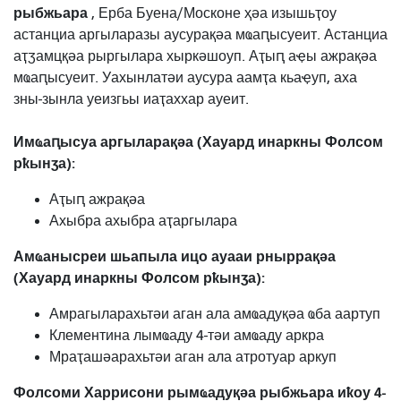
рыбжьара
, Ерба Буена/Москоне ҳәа изышьҭоу
астанциа аргыларазы аусурақәа мҩаԥысуеит. Астанциа
аҭӡамцқәа рыргылара хыркәшоуп. Аҭыԥ аҿы ажрақәа
мҩаԥысуеит. Уахынлатәи аусура аамҭа кьаҿуп, аха
зны-зынла уеизгьы иаҭаххар ауеит.
Имҩаԥысуа аргыларақәа (Хауард инаркны Фолсом
рҟынӡа):
Аҭыԥ ажрақәа
Ахыбра ахыбра аҭаргылара
Амҩанысреи шьапыла ицо ауааи рныррақәа
(Хауард инаркны Фолсом рҟынӡа):
Амрагыларахьтәи аган ала амҩадуқәа ҩба аартуп
Клементина лымҩаду 4-тәи амҩаду аркра
Мраҭашәарахьтәи аган ала атротуар аркуп
Фолсоми Харрисони рымҩадуқәа рыбжьара иҟоу 4-