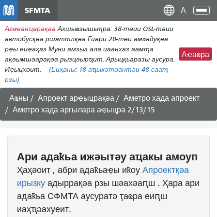
Аҵакы
SFMTA
Ана
хада
аԥс
Агәҽанҵарақәа
Ахшыҩзышьҭра: 38-тәии OSL-тәии
ахь
автобусқәа ршаттлқәа Гиари 28-тәи амҩадуқәа
аиасра
рҿы еиҿаҳаз Муни амзыз ала иаанхаз аамҭа
Аҽаҩра
ақәымшәарақәа рызцәырҵит. Арыцқьаразы аусура.
Иҿыцхоит.
(Еиҳаны:
18
аҵыхәтәантәи 48 сааҭ
рзы)
Аҩны
Апроект арҿыцрақәа
Аметро хада апроект
Аметро хада аргылара аҿыцра 2/13/15
Ари адаҟьа ижәытәу аҵакы амоуп
Ҳаҳәоит , абри адаҟьаҿы иҟоу
Апроектқәа
ирызку
адыррақәа рзы шәахәаԥш .
Ҳара ари
адаҟьа СФМТА аусуратә ҭаҩра еиԥш
иаҳҵәахуеит.