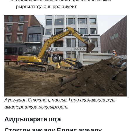
рыргыларҭа анырра аиуеит
Аусзуҩцәа Стоктон, насгьы Гири ақалақьқәа рҿы
аматериалқәа рықәыргоит.
Аидгыларатә шҭа
Стоктон амҩаду Еллис амҩаду