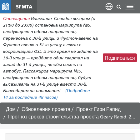
Перейти
SFMTA
Пер
к
нав
Оповещения
Внимание: Сегодня вечером (с
общему
21:00 до 23:00) остановка маршрута №5,
содержанию
следующего в одном направлении,
перенесена с 30-й улицы и Фултон-авеню на
Фултон-авеню и 31-ю улицу в связи с
координацией OSL. В это время не ждите на
30-й улице — пройдите один квартал на
Подписаться
запад до 31-й улицы, чтобы сесть на
автобус. Пассажиров маршрута №5,
следующего в одном направлении, будут
высаживать на 31-й улице вместо 30-й.
Благодарим за понимание!
(Подробнее:
14
за последние 48 часов)
Дом
Обновления проекта
Проект Гири Рапид
Прогноз сроков строительства проекта Geary Rapid: 21 марта - 3 апреля 2020 года.