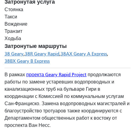
Затронутая услуга
Стоянка
Такси
Вождение
Транзит
Ходьба
Затронутые маршруты
38 Geary
38R Geary Rapid
38AX Geary A Express
38BX Geary B Express
В рамках
проекта Geary Rapid Project
продолжаются
работы по замене устаревших водопроводных и
канализационных труб на бульваре Гири в
координации с Комиссией по коммунальным услугам
Сан-Франциско. Замена водопроводных магистралей и
благоустройство тротуаров также координируются с
Департаментом общественных работ к востоку от
проспекта Ван Несс.