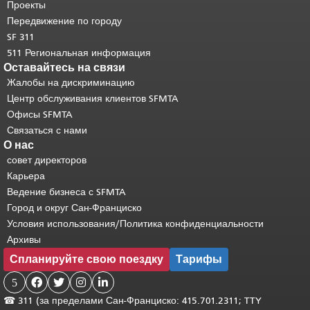
странице.
Вернуться к началу
Проекты
основного содержимого
.
Передвижение по городу
SF 311
511 Региональная информация
Оставайтесь на связи
Жалобы на дискриминацию
Центр обслуживания клиентов SFMTA
Офисы SFMTA
Связаться с нами
О нас
совет директоров
Карьера
Ведение бизнеса с SFMTA
Город и округ Сан-Франциско
Условия использования/Политика конфиденциальности
Архивы
Спланируйте свою поездку
Тарифы
5




☎
311 (за пределами Сан-Франциско: 415.701.2311; TTY