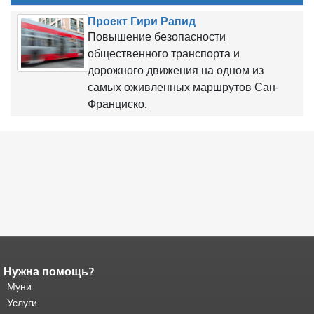
Проект Гири Рапид
Повышение безопасности
общественного транспорта и
дорожного движения на одном из
самых оживленных маршрутов Сан-
Франциско.
Нужна помощь?
Конец содержимого
страницы.
Муни
Остальная часть этой
страницы повторяется на каждой
Услуги