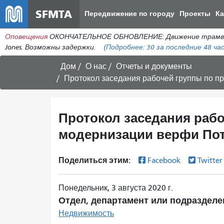
SFMTA
Передвижение по городу
Проекты
К
Оповещения
ОКОНЧАТЕЛЬНОЕ ОБНОВЛЕНИЕ: Движение трамваев лин
Jones. Возможны задержки.
(Подробнее:
30
за последние 48 час
Дом
О нас
Отчеты и документы
Протокол заседания рабочей группы по п
Протокол заседания рабо
модернизации верфи По
Поделиться этим:
Facebook
Twitte
Понедельник, 3 августа 2020 г.
Отдел, департамент или подразделе
Недвижимость