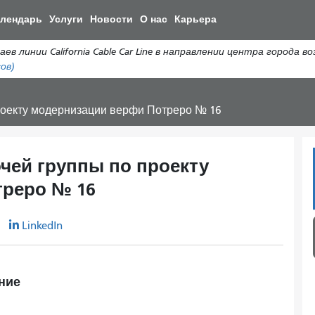
Перейти
алендарь
Услуги
Новости
О нас
Карьера
к
общему
ии California Cable Car Line в направлении центра города возоб
содержанию
ов)
роекту модернизации верфи Потреро № 16
чей группы по проекту
треро № 16
r
LinkedIn
ние