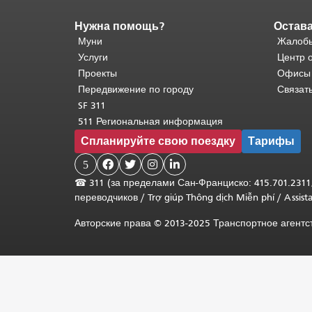
Нужна помощь?
Остава
Конец
содержимого
Муни
Жалобы
страницы.
Остальная
Услуги
Центр 
часть
Проекты
Офисы
этой
Передвижение по городу
Связат
страницы
SF 311
повторяется
511 Региональная информация
на
Спланируйте свою поездку
Тарифы
каждой
странице.
5




Вернуться
☎
311 (за пределами Сан-Франциско: 415.701.2311
к
переводчиков
/
Trợ giúp Thông dịch Miễn phí
/
Assis
началу
основного
Авторские права © 2013-2025 Транспортное агент
содержимого
.