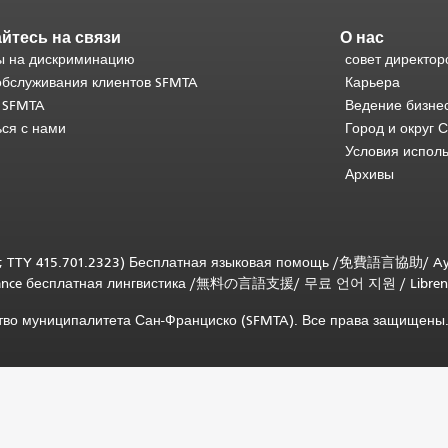
йтесь на связи
О нас
 на дискриминацию
совет директор
обслуживания клиентов SFMTA
Карьера
 SFMTA
Ведение бизне
ься с нами
Город и округ 
Условия испол
Архивы
; TTY 415.701.2323) Бесплатная языковая помощь /
免費語言協助
/
Ay
tance бесплатная лингвистика
/
無料の言語支援
/
무료 언어 지원
/
Libren
ство муниципалитета Сан-Франциско (SFMTA). Все права защищены