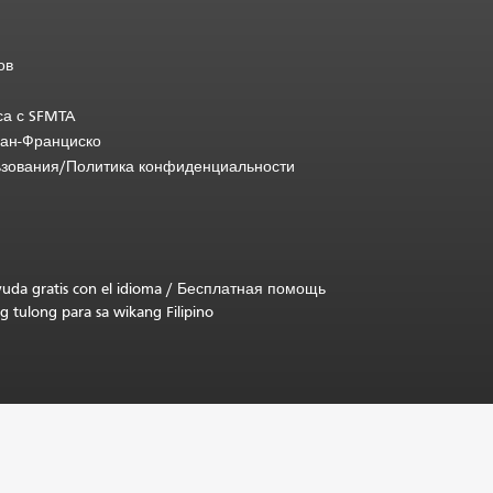
ов
са с SFMTA
Сан-Франциско
ьзования/Политика конфиденциальности
uda gratis con el idioma
/
Бесплатная помощь
g tulong para sa wikang Filipino
.