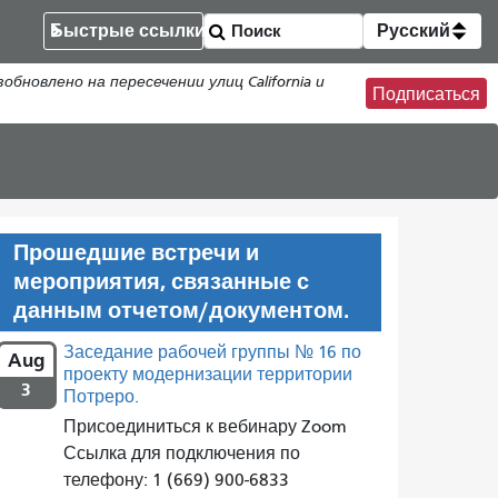
Быстрые ссылки
Русский
новлено на пересечении улиц California и
Подписаться
Прошедшие встречи и
мероприятия, связанные с
данным отчетом/документом.
Заседание рабочей группы № 16 по
Aug
проекту модернизации территории
3
Потреро.
Присоединиться к вебинару Zoom
Ссылка для подключения по
телефону: 1 (669) 900-6833