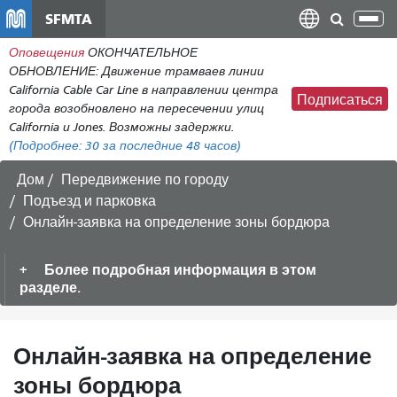
Перейти
SFMTA
Пер
к
нав
Оповещения
ОКОНЧАТЕЛЬНОЕ
общему
ОБНОВЛЕНИЕ: Движение трамваев линии
содержанию
California Cable Car Line в направлении центра
Подписаться
города возобновлено на пересечении улиц
California и Jones. Возможны задержки.
(Подробнее:
30
за последние 48 часов)
Дом
Передвижение по городу
Подъезд и парковка
Онлайн-заявка на определение зоны бордюра
Более подробная информация в этом
разделе.
Онлайн-заявка на определение
зоны бордюра