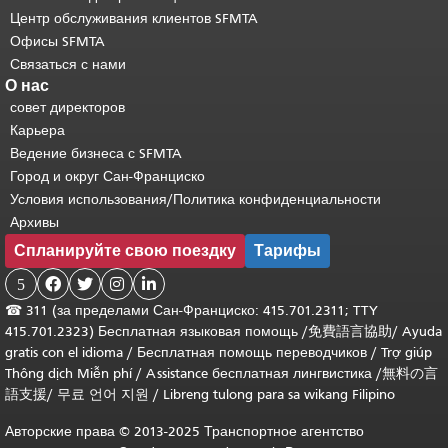
Центр обслуживания клиентов SFMTA
Офисы SFMTA
Связаться с нами
О нас
совет директоров
Карьера
Ведение бизнеса с SFMTA
Город и округ Сан-Франциско
Условия использования/Политика конфиденциальности
Архивы
Спланируйте свою поездку
Тарифы
5




☎
311 (за пределами Сан-Франциско: 415.701.2311; TTY
415.701.2323) Бесплатная языковая помощь /
免費語言協助
/
Ayuda
gratis con el idioma
/
Бесплатная помощь переводчиков
/
Trợ giúp
Thông dịch Miễn phí
/
Assistance бесплатная лингвистика
/
無料の言
語支援
/
무료 언어 지원
/
Libreng tulong para sa wikang Filipino
Авторские права © 2013-2025 Транспортное агентство