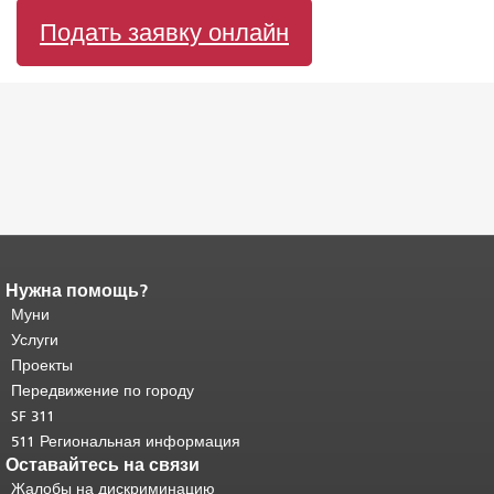
Подать заявку онлайн
Нужна помощь?
Конец содержимого
страницы.
Муни
Остальная часть этой
страницы повторяется на каждой
Услуги
странице.
Вернуться к началу
Проекты
основного содержимого
.
Передвижение по городу
SF 311
511 Региональная информация
Оставайтесь на связи
Жалобы на дискриминацию