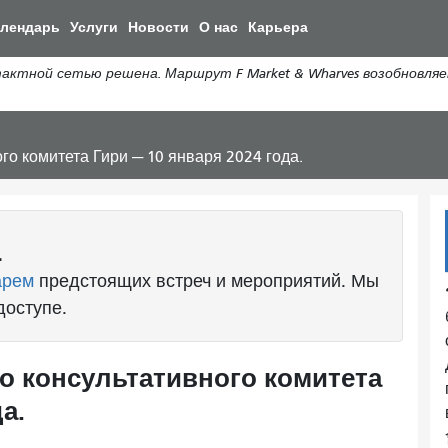
Перейти
алендарь
Услуги
Новости
О нас
Карьера
к
общему
ной сетью решена. Маршрут F Market & Wharves возобновляе
содержанию
о комитета Гири — 10 января 2024 года.
.
арем
предстоящих встреч и мероприятий. Мы
доступе.
о консультативного комитета
а.