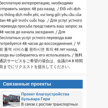
бесплатную интерпретацию, необходимо
отправить запрос 48 раз назад
. /
Đối với dịch
vụ thông dịch miễn phí, vui long gửi yêu cầu của
Ban 48 giờ trước cuộc họp
. /
Для услуг устного
перевода просьба представить ваш запрос за
48 часов до начала заседания.
/
Для
бесплатных услуг устного перевода вам
потребуется 48 часов до воссоединения.
/
무
료 통역 서비스를 원하시면 회의 48 лет назад,
когда вы собираетесь его использовать.
/
無料
通訳サービスをご希望の場合は、会議の4 8 時間
前までにリクエストを提出してください。
Связанные проекты
Проект благоустройства
бульвара Гири
В связи с ростом транспортных