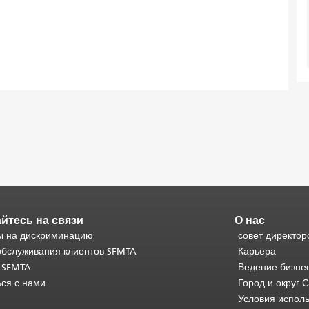
йтесь на связи
О нас
 на дискриминацию
совет директор
обслуживания клиентов SFMTA
Карьера
 SFMTA
Ведение бизне
ься с нами
Город и округ 
Условия испол