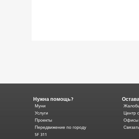
Нужна помощь?
Остава
Конец
содержимого
Муни
Жалобы
страницы.
Остальная
Услуги
Центр 
часть
Проекты
Офисы
этой
Передвижение по городу
Связат
страницы
SF 311
повторяется