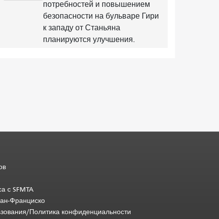
потребностей и повышением
безопасности на бульваре Гири
к западу от Станьяна
планируются улучшения.
ов
са с SFMTA
Сан-Франциско
ьзования/Политика конфиденциальности