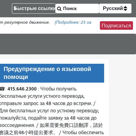
Быстрые ссылки
Русский
т регулярное движение.
(Подробнее:
25
за
Подписаться
Предупреждение о языковой
помощи
415.646.2300
☎
: Чтобы получить
бесплатные услуги устного перевода,
отправьте запрос за 48 часов до встречи. /
Для бесплатных услуг по устному переводу,
пожалуйста, подайте заявку за 48 часов до
воссоединения.
/
如果需要免費口語翻譯，請於
會議之前48小時提出要求
。 /
Чтобы обеспечить