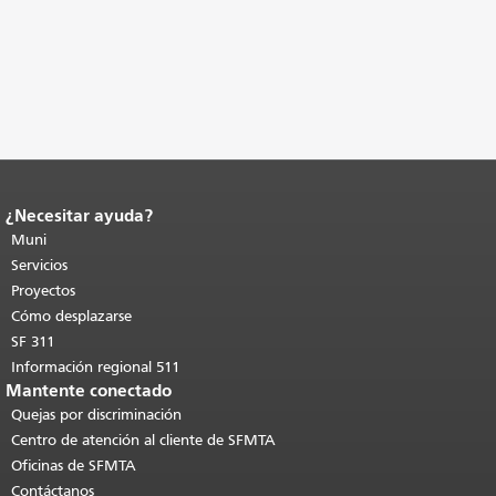
¿Necesitar ayuda?
Fin del contenido de la página.
El resto
de esta página se repite en todas las
Muni
páginas.
Volver al principio del
Servicios
contenido principal
.
Proyectos
Cómo desplazarse
SF 311
Información regional 511
Mantente conectado
Quejas por discriminación
Centro de atención al cliente de SFMTA
Oficinas de SFMTA
Contáctanos