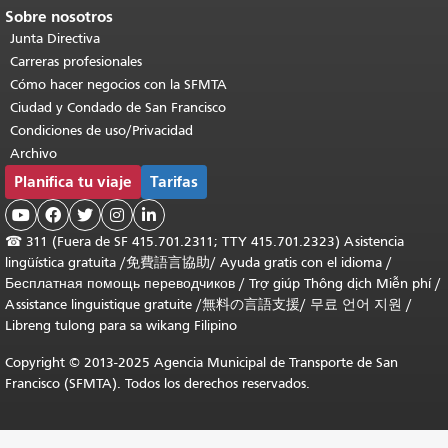
Sobre nosotros
Junta Directiva
Carreras profesionales
Cómo hacer negocios con la SFMTA
Ciudad y Condado de San Francisco
Condiciones de uso/Privacidad
Archivo
Planifica tu viaje
Tarifas





☎
311 (Fuera de SF 415.701.2311; TTY 415.701.2323) Asistencia
lingüística gratuita /
免費語言協助
/
Ayuda gratis con el idioma
/
Бесплатная помощь переводчиков
/
Trợ giúp Thông dịch Miễn phí
/
Assistance linguistique gratuite
/
無料の言語支援
/
무료 언어 지원
/
Libreng tulong para sa wikang Filipino
Copyright © 2013-2025 Agencia Municipal de Transporte de San
Francisco (SFMTA). Todos los derechos reservados.