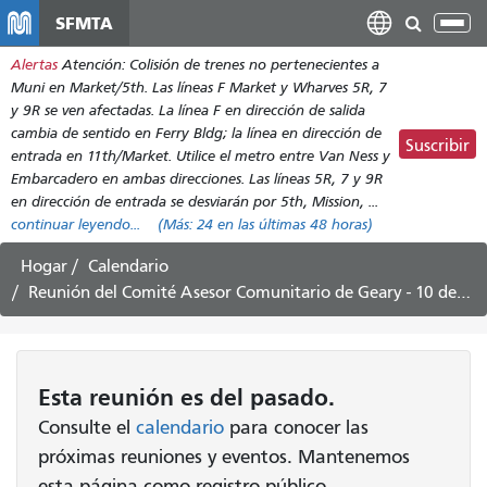
Pasar
SFMTA
Alt
al
nav
Alertas
Atención: Colisión de trenes no pertenecientes a
contenido
Muni en Market/5th. Las líneas F Market y Wharves 5R, 7
principal
y 9R se ven afectadas. La línea F en dirección de salida
cambia de sentido en Ferry Bldg; la línea en dirección de
Suscribir
entrada en 11th/Market. Utilice el metro entre Van Ness y
Embarcadero en ambas direcciones. Las líneas 5R, 7 y 9R
en dirección de entrada se desviarán por 5th, Mission, ...
continuar leyendo...
(Más:
24
en las últimas 48 horas)
Hogar
Calendario
Reunión del Comité Asesor Comunitario de Geary - 10 de enero de 2024
Esta
reunión
es del pasado.
Consulte el
calendario
para conocer las
próximas reuniones y eventos. Mantenemos
esta página como registro público.