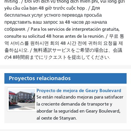
miting
. /
Đối với dịch vụ thông dịch miễn phí, vui lòng gửi
yêu cầu của bạn 48 giờ trước cuộc họp
. /
Для
бесплатных услуг устного перевода просьба
представить ваш запрос за 48 часов до начала
собрания.
/
Para los servicios de interpretación gratuita,
consulte su solicitud 48 horas antes de la reunión.
/
무료 통
역 서비스를 원하시면 회의 48 시간 전에 귀하의 요청을 제
출하십시오.
/
無料通訳サービスをご希望の場合は、会議
の4 8時間前までにリクエストを提出してください.
Proyectos relacionados
Proyecto de mejora de Geary Boulevard
Se están realizando mejoras para satisfacer
la creciente demanda de transporte y
abordar la seguridad en Geary Boulevard,
al oeste de Stanyan.