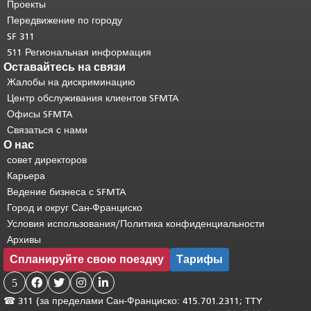
странице.
Вернуться к началу
Проекты
основного содержимого
.
Передвижение по городу
SF 311
511 Региональная информация
Оставайтесь на связи
Жалобы на дискриминацию
Центр обслуживания клиентов SFMTA
Офисы SFMTA
Связаться с нами
О нас
совет директоров
Карьера
Ведение бизнеса с SFMTA
Город и округ Сан-Франциско
Условия использования/Политика конфиденциальности
Архивы
Спланируйте свою поездку
Тарифы
5




☎
311 (за пределами Сан-Франциско: 415.701.2311; TTY