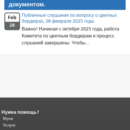
документом.
Публичные слушания по вопросу о цветных
Feb
бордюрах, 28 февраля 2025 года.
28
Важно! Начиная с октября 2025 года, работа
Комитета по цветным бордюрам и процесс
слушаний завершены. Чтобы...
Нужна помощь?
Конец содержимого
страницы.
Муни
Остальная часть этой
страницы повторяется на каждой
Услуги