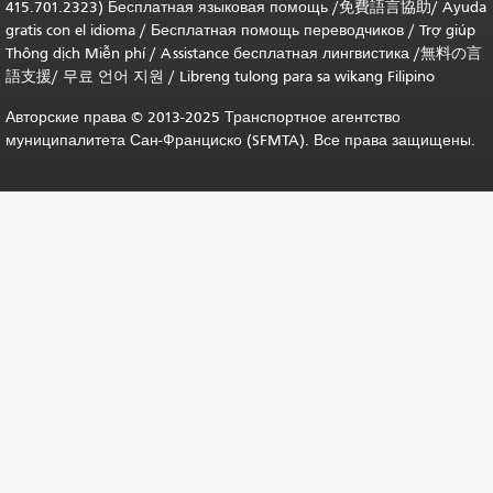
415.701.2323) Бесплатная языковая помощь /
免費語言協助
/
Ayuda
gratis con el idioma
/
Бесплатная помощь переводчиков
/
Trợ giúp
Thông dịch Miễn phí
/
Assistance бесплатная лингвистика
/
無料の言
語支援
/
무료 언어 지원
/
Libreng tulong para sa wikang Filipino
Авторские права © 2013-2025 Транспортное агентство
муниципалитета Сан-Франциско (SFMTA). Все права защищены.