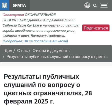
Перейти
SFMTA
Пер
к
нав
Оповещения
ОКОНЧАТЕЛЬНОЕ
общему
ОБНОВЛЕНИЕ: Движение трамваев линии
содержанию
California Cable Car Line в направлении центра
Подписаться
города возобновлено на пересечении улиц
California и Jones. Возможны задержки.
(Подробнее:
30
за последние 48 часов)
Дом
О нас
Отчеты и документы
Результаты публичных слушаний по вопросу о цветных ограничителях, 28 февраля 2025 г.
Результаты публичных
слушаний по вопросу о
цветных ограничителях, 28
февраля 2025 г.