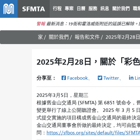
SFMTA
行程
專案
日曆
服務
訊息
關於我們
職
警報
最新消息：19街和霍洛威街附近的延誤已解除
家
關於我們
報告和文件
2025年2月
2025年2月28日，關於「
分享至：
Facebook、
Twitter、
Li
2025年3月5日，星期三
根據舊金山交通局 (SFMTA) 第 6851 號命令
變更舉行了線上公開聽證會。 2025 年 3 
式提交實施的項目構成舊金山交通局的最終決
金山交通局董事會所做的最終決定，均可由監
問：
https://sfbos.org/sites/default/files/SFM