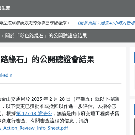
移
業生涯
至
主
。開往海洋景觀方向的列車已恢復運作。
（更多資訊：
過去48小時內
新增
要
內
28日，關於「彩色路緣石」的公開聽證會結果
容
彩色路緣石」的公開聽證會結果
nkedIn
，舊金山交通局於 2025 年 2 月 28 日（星期五）就以下擬議
月 5 日，以下變更已獲批准或撤回以作進一步評估。以指令形
定。根據
第 127-18 號法令
，無論是由市府交通工程師或舊
事會進行審查。有關審查流程的信息，請訪
TA_Action_Review_Info_Sheet.pdf