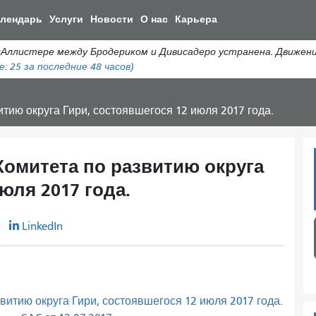
Перейти
алендарь
Услуги
Новости
О нас
Карьера
к
общему
истере между Бродериком и Дивисадеро устранена. Движение а
содержанию
е:
25
за последние 48 часов)
тию округа Гири, состоявшегося 12 июля 2017 года.
Комитета по развитию округа
юля 2017 года.
r
LinkedIn
витию округа Гири, состоявшегося 12 июля 2017 года.