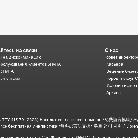
йтесь на связи
О нас
 на дискриминацию
совет директор
обслуживания клиентов SFMTA
Карьера
 SFMTA
Ведение бизне
ься с нами
Город и округ 
Условия испол
Архивы
; TTY 415.701.2323) Бесплатная языковая помощь /
免費語言協助
/
Ay
tance бесплатная лингвистика
/
無料の言語支援
/
무료 언어 지원
/
Libren
ство муниципалитета Сан-Франциско (SFMTA). Все права защищены