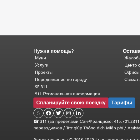
Нужна помощь?
Остава
Конец
содержимого
Муни
Жалобы
страницы.
Остальная
Услуги
Центр 
часть
Проекты
Офисы
этой
Передвижение по городу
Связат
страницы
SF 311
повторяется
511 Региональная информация
на
Спланируйте свою поездку
Тарифы
каждой
странице.
5




Вернуться
☎
311 (за пределами Сан-Франциско: 415.701.2311
к
переводчиков
/
Trợ giúp Thông dịch Miễn phí
/
Assis
началу
основного
Авторские права © 2013-2025 Транспортное агент