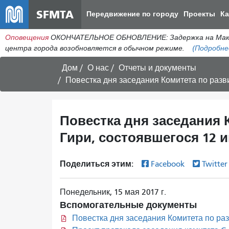
SFMTA
Передвижение по городу
Проекты
К
Оповещения
ОКОНЧАТЕЛЬНОЕ ОБНОВЛЕНИЕ: Задержка на МакАлл
центра города возобновляется в обычном режиме.
(Подробне
Дом
О нас
Отчеты и документы
Повестка дня заседания Комитета по разви
Повестка дня заседания 
Гири, состоявшегося 12 и
Поделиться этим:
Facebook
Twitte
Понедельник, 15 мая 2017 г.
Вспомогательные документы
Повестка дня заседания Комитета по раз