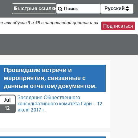
Быстрые ссылки
Русский
втобусов 5 и 5R в направлении центра и из
Подписаться
Прошедшие встречи и
мероприятия, связанные с
данным отчетом/документом.
Заседание Общественного
Jul
консультативного комитета Гири – 12
12
июля 2017 г.