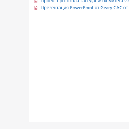
Проект протокола заседания комитета Ge
Презентация PowerPoint от Geary CAC от 