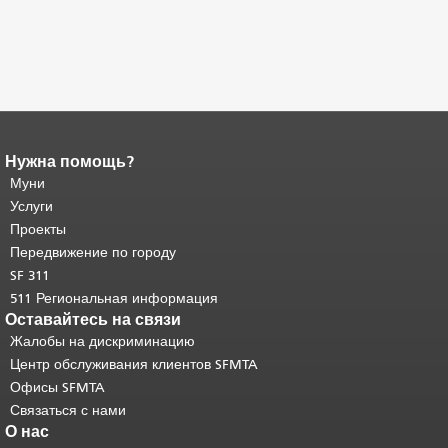
Нужна помощь?
Конец содержимого
страницы.
Муни
Остальная часть этой
страницы повторяется на каждой
Услуги
странице.
Вернуться к началу
Проекты
основного содержимого
.
Передвижение по городу
SF 311
511 Региональная информация
Оставайтесь на связи
Жалобы на дискриминацию
Центр обслуживания клиентов SFMTA
Офисы SFMTA
Связаться с нами
О нас