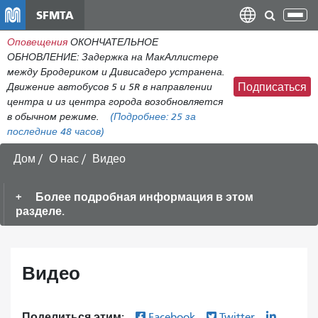
Перейти
SFMTA
Пер
к
нав
Оповещения
ОКОНЧАТЕЛЬНОЕ
общему
ОБНОВЛЕНИЕ: Задержка на МакАллистере
содержанию
между Бродериком и Дивисадеро устранена.
Движение автобусов 5 и 5R в направлении
Подписаться
центра и из центра города возобновляется
в обычном режиме.
(Подробнее:
25
за
последние 48 часов)
Дом
О нас
Видео
Более подробная информация в этом
разделе.
Видео
Поделиться этим:
Facebook
Twitter