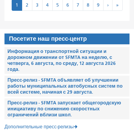
Пагинация
следующий
после
1
2
3
4
5
6
7
8
9
›
»
>
"
Посетите наш пресс-центр
Информация о транспортной ситуации и
дорожном движении от SFMTA на неделю, с
четверга, 6 августа, по среду, 12 августа 2026
года.
Пресс-релиз - SFMTA объявляет об улучшении
работы муниципальных автобусных систем по
всей системе, начиная с 29 августа.
Пресс-релиз - SFMTA запускает общегородскую
инициативу по снижению скоростных
ограничений вблизи школ.
Дополнительные пресс-релизы