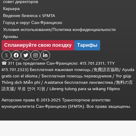
совет директоров
Карьера
Ведение бизнеса с SFMTA
Город и округ Сан-Франциско
Условия использования/Политика конфиденциальности
Архивы
Спланируйте свою поездку
Тарифы
5




☎
311 (за пределами Сан-Франциско: 415.701.2311; TTY
415.701.2323) Бесплатная языковая помощь /
免費語言協助
/
Ayuda
gratis con el idioma
/
Бесплатная помощь переводчиков
/
Trợ giúp
Thông dịch Miễn phí
/
Assistance бесплатная лингвистика
/
無料の言
語支援
/
무료 언어 지원
/
Libreng tulong para sa wikang Filipino
Авторские права © 2013-2025 Транспортное агентство
муниципалитета Сан-Франциско (SFMTA). Все права защищены.