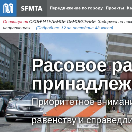
SFMTA
Передвижение по городу
Проекты
К
Оповещения
ОКОНЧАТЕЛЬНОЕ ОБНОВЛЕНИЕ: Задержка на поворо
направлениях.
(Подробнее:
32
за последние 48 часов)
Расовое ра
принадлеж
Приоритетное внимани
равенству и справедл