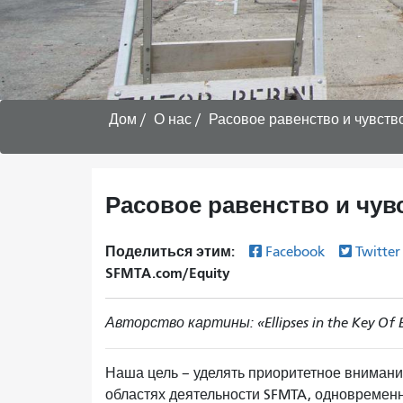
Дом
О нас
Расовое равенство и чувст
Расовое равенство и чу
Поделиться этим:
Facebook
Twitte
SFMTA.com/Equity
Авторство картины: «Ellipses in the Key Of 
Наша цель – уделять приоритетное внимани
областях деятельности SFMTA, одновремен