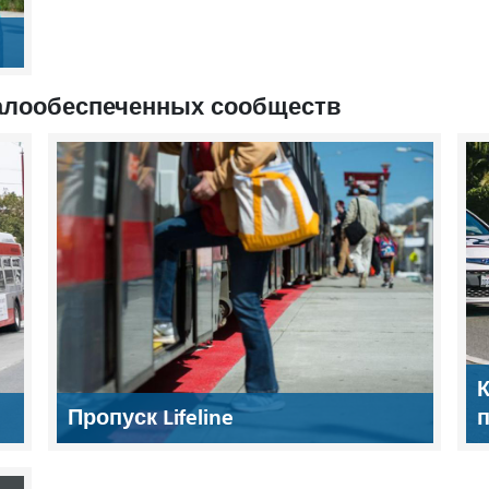
алообеспеченных сообществ
К
Пропуск Lifeline
п