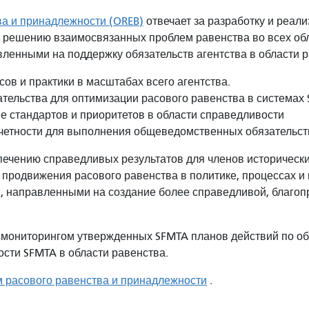
ва и принадлежности (OREB)
отвечает за разработку и реал
и решению взаимосвязанных проблем равенства во всех об
ленными на поддержку обязательств агентства в области 
ов и практики в масштабах всего агентства.
тельства для оптимизации расового равенства в системах
е стандартов и приоритетов в области справедливости
четности для выполнения общеведомственных обязательств
спечению справедливых результатов для членов историческ
продвижения расового равенства в политике, процессах и 
и, направленными на создание более справедливой, благо
 мониторингом утвержденных SFMTA планов действий по об
ости SFMTA в области равенства.
м расового равенства и принадлежности
.