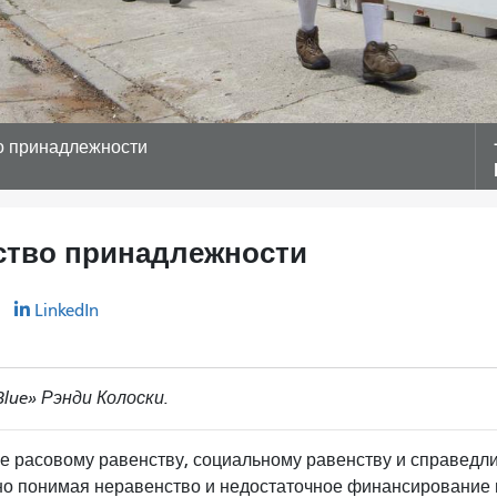
во принадлежности
вство принадлежности
r
LinkedIn
Blue» Рэнди Колоски.
е расовому равенству, социальному равенству и справедли
но понимая неравенство и недостаточное финансирование в