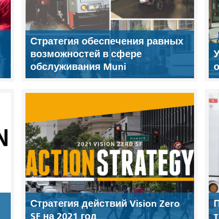
Стратегия обеспечения равных
возможностей в сфере
У
обслуживания Muni
Стратегия действий Vision Zero
П
SF на 2021 год