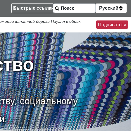
Быстрые ссылки
Русский
ение канатной дороги Пауэлл в обоих
Подписаться
ство
тву, социальному
и.