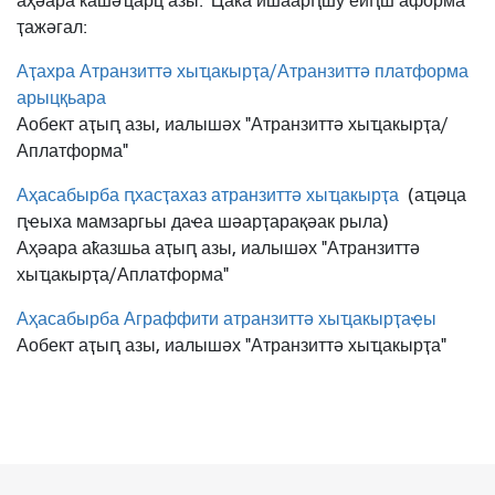
аҳәара ҟашәҵарц азы. Ҵаҟа ишаарԥшу еиԥш аформа
ҭажәгал:
Аҭахра Атранзиттә хыҵакырҭа/Атранзиттә платформа
арыцқьара
Аобект аҭыԥ азы, иалышәх "Атранзиттә хыҵакырҭа/
Аплатформа"
Аҳасабырба ԥхасҭахаз атранзиттә хыҵакырҭа
(аҵәца
ԥҽыха мамзаргьы даҽа шәарҭарақәак рыла)
Аҳәара аҟазшьа аҭыԥ азы, иалышәх "Атранзиттә
хыҵакырҭа/Аплатформа"
Аҳасабырба Аграффити атранзиттә хыҵакырҭаҿы
Аобект аҭыԥ азы, иалышәх "Атранзиттә хыҵакырҭа"