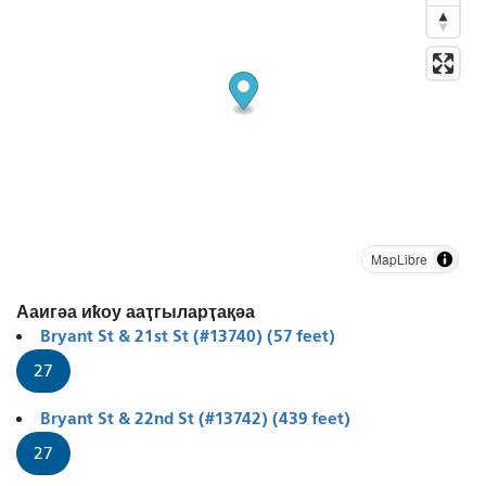
MapLibre
Ааигәа иҟоу ааҭгыларҭақәа
Bryant St & 21st St (#13740) (57 feet)
27
Bryant St & 22nd St (#13742) (439 feet)
27