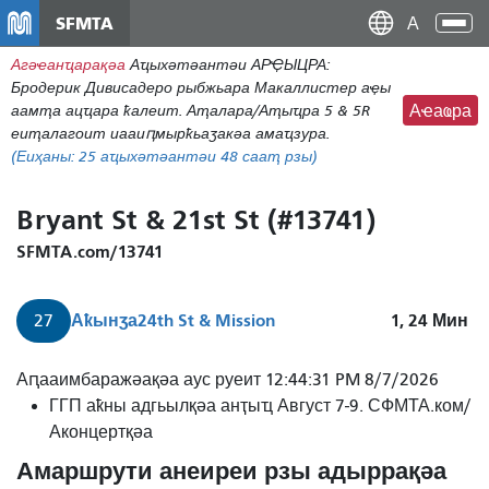
Перейти
SFMTA
Ана
к
аԥс
Агәҽанҵарақәа
Аҵыхәтәантәи АРҾЫЦРА:
основному
Бродерик Дивисадеро рыбжьара Макаллистер аҿы
содержаниу
аамҭа ацҵара ҟалеит. Аҭалара/Аҭыҵра 5 & 5R
Аҽаҩра
еиҭалагоит иааиԥмырҟьаӡакәа амаҵзура.
(Еиҳаны:
25
аҵыхәтәантәи 48 сааҭ рзы)
Bryant St & 21st St (#13741)
SFMTA.com/13741
Аҟынӡа
24th St & Mission
1, 24
Мин
27
27
Аԥааимбаражәақәа аус руеит 12:44:31 PM 8/7/2026
Бриант
ГГП аҟны адгьылқәа анҭыҵ Август 7-9. СФМТА.ком/
24th
Аконцертқәа
St
Амаршрути анеиреи рзы адыррақәа
&