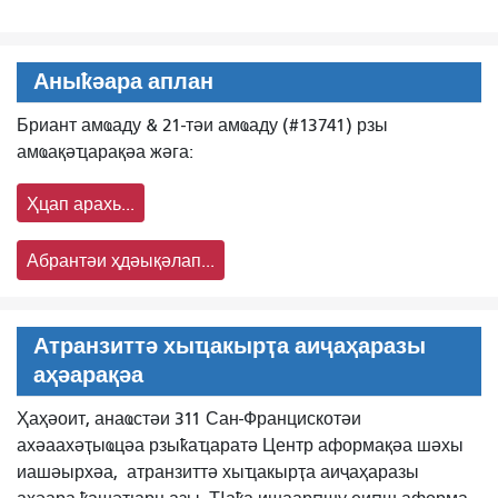
Аныҟәара аплан
Бриант амҩаду & 21-тәи амҩаду (#13741) рзы
амҩақәҵарақәа жәга:
Ҳцап арахь...
Абрантәи ҳдәықәлап...
Атранзиттә хыҵакырҭа аиҷаҳаразы
аҳәарақәа
Ҳаҳәоит, анаҩстәи 311 Сан-Францискотәи
ахәаахәҭыҩцәа рзыҟаҵаратә Центр аформақәа шәхы
иашәырхәа,
атранзиттә хыҵакырҭа аиҷаҳаразы