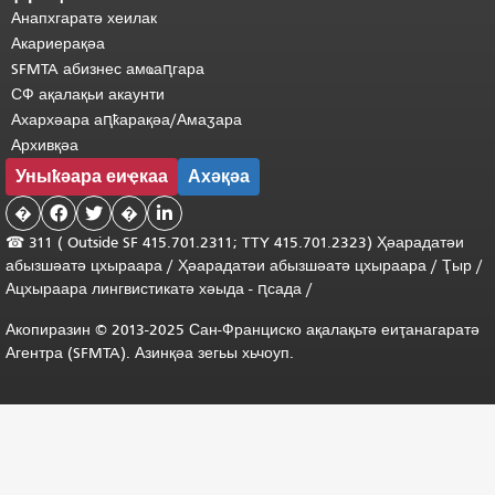
Анапхгаратә хеилак
Акариерақәа
SFMTA абизнес амҩаԥгара
СФ ақалақьи акаунти
Ахархәара аԥҟарақәа/Амаӡара
Архивқәа
Уныҟәара еиҿкаа
Ахәқәа
�


�

☎ 311 (
Outside
SF 415.701.2311; TTY 415.701.2323) Ҳәарадатәи
абызшәатә цхыраара
/
Ҳәарадатәи
абызшәатә
цхыраара
/
Ҭыр
/
Ацхыраара
лингвистикатә
хәыда
-
ԥсада
/
Акопиразин © 2013-2025 Сан-Франциско ақалақьтә еиҭанагаратә
Агентра (SFMTA). Азинқәа зегьы хьчоуп.