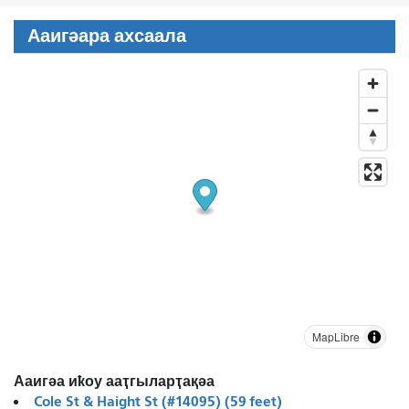
Ааигәара ахсаала
MapLibre
Ааигәа иҟоу ааҭгыларҭақәа
Cole St & Haight St (#14095) (59 feet)