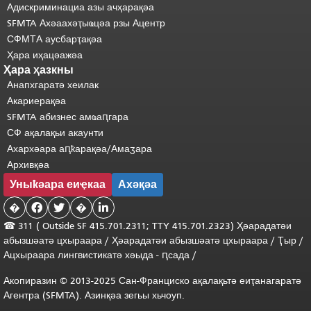
Адискриминациа азы ачҳарақәа
SFMTA Ахәаахәҭыҩцәа рзы Ацентр
СФМТА аусбарҭақәа
Ҳара иҳацәажәа
Ҳара ҳазкны
Анапхгаратә хеилак
Акариерақәа
SFMTA абизнес амҩаԥгара
СФ ақалақьи акаунти
Ахархәара аԥҟарақәа/Амаӡара
Архивқәа
Уныҟәара еиҿкаа
Ахәқәа
�


�

☎ 311 (
Outside
SF 415.701.2311; TTY 415.701.2323) Ҳәарадатәи
абызшәатә цхыраара
/
Ҳәарадатәи
абызшәатә
цхыраара
/
Ҭыр
/
Ацхыраара
лингвистикатә
хәыда
-
ԥсада
/
Акопиразин © 2013-2025 Сан-Франциско ақалақьтә еиҭанагаратә
Агентра (SFMTA). Азинқәа зегьы хьчоуп.