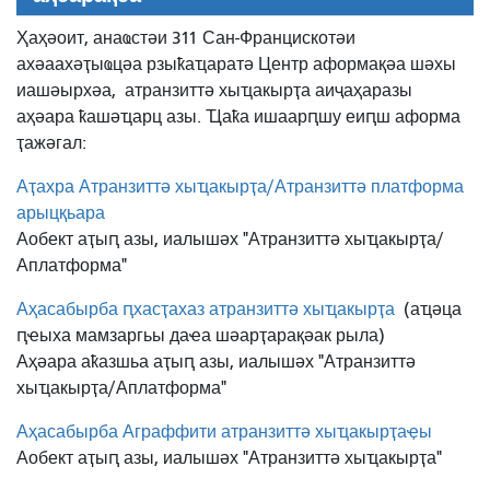
Ҳаҳәоит, анаҩстәи 311 Сан-Францискотәи
ахәаахәҭыҩцәа рзыҟаҵаратә Центр аформақәа шәхы
иашәырхәа,
атранзиттә хыҵакырҭа аиҷаҳаразы
аҳәара ҟашәҵарц азы. Ҵаҟа ишаарԥшу еиԥш аформа
ҭажәгал:
Аҭахра Атранзиттә хыҵакырҭа/Атранзиттә платформа
арыцқьара
Аобект аҭыԥ азы, иалышәх "Атранзиттә хыҵакырҭа/
Аплатформа"
Аҳасабырба ԥхасҭахаз атранзиттә хыҵакырҭа
(аҵәца
ԥҽыха мамзаргьы даҽа шәарҭарақәак рыла)
Аҳәара аҟазшьа аҭыԥ азы, иалышәх "Атранзиттә
хыҵакырҭа/Аплатформа"
Аҳасабырба Аграффити атранзиттә хыҵакырҭаҿы
Аобект аҭыԥ азы, иалышәх "Атранзиттә хыҵакырҭа"