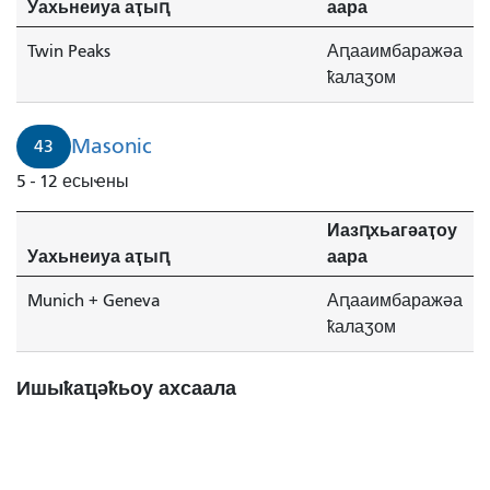
Уахьнеиуа аҭыԥ
аара
Twin Peaks
Аԥааимбаражәа
ҟалаӡом
Masonic
43
5 - 12 есыҽны
Иазԥхьагәаҭоу
Уахьнеиуа аҭыԥ
аара
Munich + Geneva
Аԥааимбаражәа
ҟалаӡом
Ишыҟаҵәҟьоу ахсаала