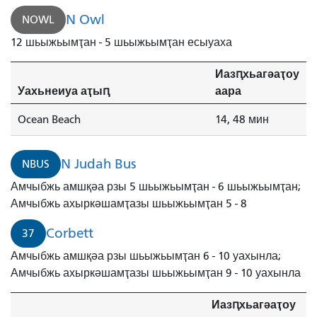
N Owl
NOWL
12 шьыжьымҭан - 5 шьыжьымҭан есыуаха
Иазԥхьагәаҭоу
Уахьнеиуа аҭыԥ
аара
Ocean Beach
14, 48 мин
N Judah Bus
NBUS
Амчыбжь амшқәа рзы 5 шьыжьымҭан - 6 шьыжьымҭан;
Амчыбжь ахыркәшамҭазы шьыжьымҭан 5 - 8
Corbett
37
Амчыбжь амшқәа рзы шьыжьымҭан 6 - 10 уахынла;
Амчыбжь ахыркәшамҭазы шьыжьымҭан 9 - 10 уахынла
Иазԥхьагәаҭоу