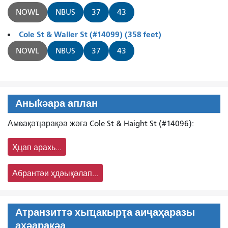
NOWL
NBUS
37
43
Cole St & Waller St (#14099) (358 feet)
NOWL
NBUS
37
43
Аныҟәара аплан
Амҩақәҵарақәа жәга Cole St & Haight St (#14096):
Ҳцап арахь...
Абрантәи ҳдәықәлап...
Атранзиттә хыҵакырҭа аиҷаҳаразы
аҳәарақәа