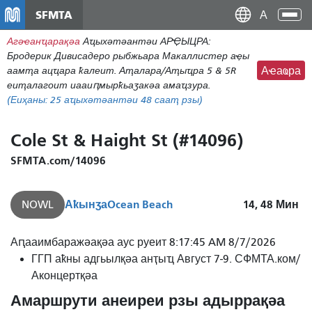
Перейти
SFMTA
Ана
к
аԥс
Агәҽанҵарақәа
Аҵыхәтәантәи АРҾЫЦРА:
основному
Бродерик Дивисадеро рыбжьара Макаллистер аҿы
содержаниу
аамҭа ацҵара ҟалеит. Аҭалара/Аҭыҵра 5 & 5R
Аҽаҩра
еиҭалагоит иааиԥмырҟьаӡакәа амаҵзура.
(Еиҳаны:
25
аҵыхәтәантәи 48 сааҭ рзы)
Cole St & Haight St (#14096)
SFMTA.com/14096
Аҟынӡа
Ocean Beach
14, 48
Мин
NOWL
Аԥааимбаражәақәа аус руеит 8:17:45 AM 8/7/2026
ГГП аҟны адгьылқәа анҭыҵ Август 7-9. СФМТА.ком/
Аконцертқәа
Амаршрути анеиреи рзы адыррақәа