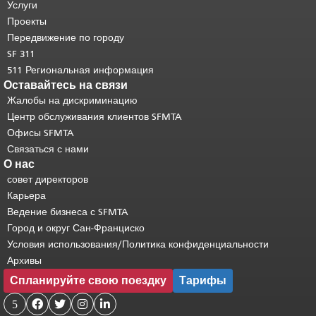
страницы повторяется на каждой
Услуги
странице.
Вернуться к началу
Проекты
основного содержимого
.
Передвижение по городу
SF 311
511 Региональная информация
Оставайтесь на связи
Жалобы на дискриминацию
Центр обслуживания клиентов SFMTA
Офисы SFMTA
Связаться с нами
О нас
совет директоров
Карьера
Ведение бизнеса с SFMTA
Город и округ Сан-Франциско
Условия использования/Политика конфиденциальности
Архивы
Спланируйте свою поездку
Тарифы
5



