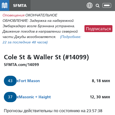
Перейти
SFMTA
Пер
к
нав
Оповещения
ОКОНЧАТЕЛЬНОЕ
общему
ОБНОВЛЕНИЕ: Задержка на набережной
содержанию
Эмбаркадеро возле Брэннана устранена.
Подписаться
Движение поездов в направлении северной
части Джуды возобновляется.
(Подробнее:
22
за последние 48 часов)
Cole St & Waller St (#14099)
SFMTA.com/14099
к
Fort Mason
8, 18
мин
43
к
Masonic + Haight
12, 30
мин
37
Прогнозы действительны по состоянию на 23:57:38