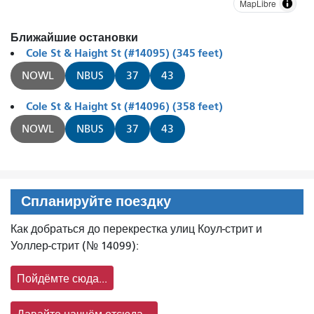
MapLibre
Ближайшие остановки
Cole St & Haight St (#14095) (345 feet)
NOWL
NBUS
37
43
Cole St & Haight St (#14096) (358 feet)
NOWL
NBUS
37
43
Спланируйте поездку
Как добраться до перекрестка улиц Коул-стрит и
Уоллер-стрит (№ 14099):
Пойдёмте сюда...