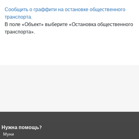
Сообщить о граффити на остановке общественного
транспорта.
В поле «Объект» выберите «Остановка общественного
транспорта».
Нужна помощь?
Конец содержимого
страницы.
Муни
Остальная часть этой