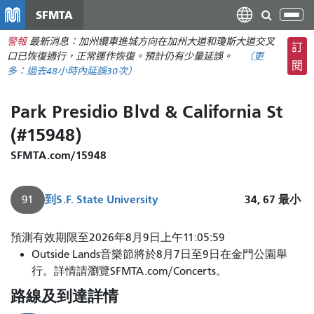
移
SFMTA
切
至
換
警報
最新消息：加州纜車進城方向在加州大道和瓊斯大道交叉
主
訂
導
口已恢復通行，正常運作恢復。預計仍有少量延誤。
（更
要
閱
航
多：
過去48小時內
延誤30次）
內
容
Park Presidio Blvd & California St
(#15948)
SFMTA.com/15948
到
S.F. State University
34, 67
最小
91
預測有效期限至2026年8月9日上午11:05:59
Outside Lands音樂節將於8月7日至9日在金門公園舉
行。詳情請瀏覽SFMTA.com/Concerts。
路線及到達詳情