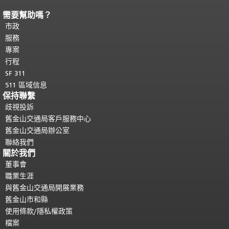
需要幫助嗎？
頁面內容結束。
本頁剩餘內容在每一頁
都會重複顯示。
市政
返回主要內容頂部
。
服務
專案
行程
SF 311
511 區域信息
保持聯繫
歧視投訴
舊金山交通局客戶服務中心
舊金山交通局辦公室
聯絡我們
關於我們
董事會
職業生涯
與舊金山交通局開展業務
舊金山市和縣
使用條款/隱私權政策
檔案