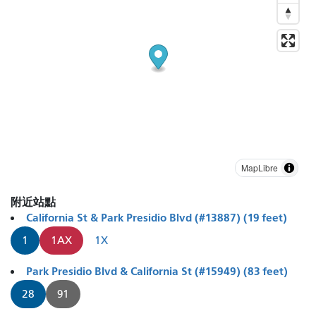
MapLibre
附近站點
California St & Park Presidio Blvd (#13887) (19 feet)
1
1AX
1X
Park Presidio Blvd & California St (#15949) (83 feet)
28
91