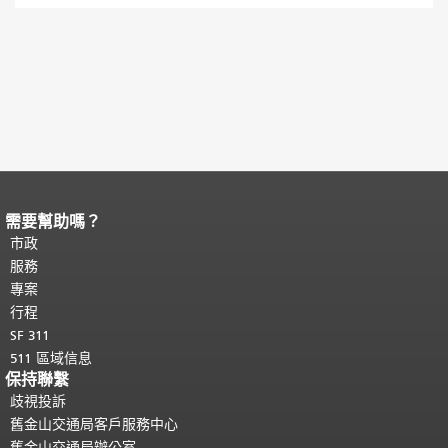
需要幫助嗎？
頁面內容結束。
本頁剩餘內容在每一頁
都會重複顯示。
市政
返回主要內容頂部
。
服務
專案
行程
SF 311
511 區域信息
保持聯繫
歧視投訴
舊金山交通局客戶服務中心
舊金山交通局辦公室