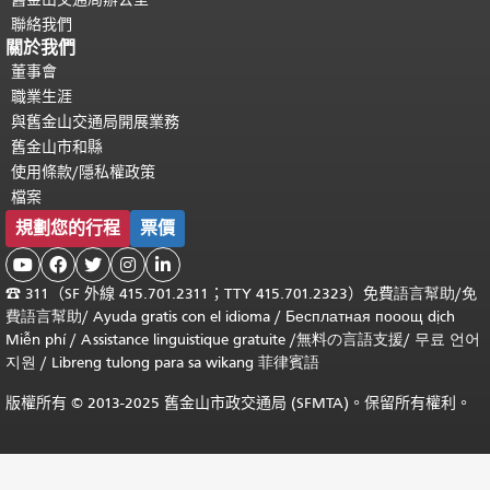
聯絡我們
關於我們
董事會
職業生涯
與舊金山交通局開展業務
舊金山市和縣
使用條款/隱私權政策
檔案
規劃您的行程
票價





☎
311（SF 外線 415.701.2311；TTY 415.701.2323）免費
語言幫助
/
免
費
語言幫助
/ Ayuda gratis con el idioma
/ Бесплатная
пооощ dịch
Miễn phí
/
Assistance linguistique gratuite
/
無料の言語支援
/
무료 언어
지원
/
Libreng tulong para sa wikang 菲律賓語
版權所有 © 2013-2025 舊金山市政交通局 (SFMTA)。保留所有權利。