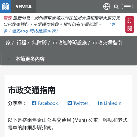
移
SFMTA
切
至
換
警報
最新消息：加州纜車進城方向在加州大道和瓊斯大道交叉
主
訂
導
口已恢復通行，正常運作恢復。預計仍有少量延誤。
（更
要
閱
航
多：
過去48小時內
延誤30次）
內
容
家
行程
無障礙
市政無障礙設施
市政交通指南
本節更多內容
市政交通指南
分享至：
Facebook、
Twitter、
LinkedIn
以下是搭乘舊金山公共交通局 (Muni) 公車、輕軌和老式
電車的詳細步驟指南。