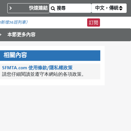
快速連結
中文，傳統
內
新增36班列車）
訂閱
本節更多內容
相關內容
SFMTA.com 使用條款/隱私權政策
請您仔細閱讀並遵守本網站的各項政策。