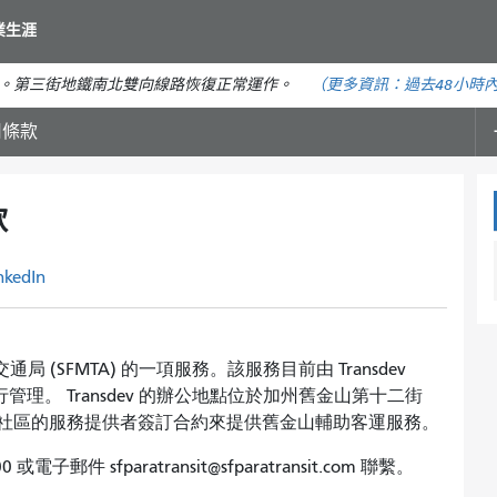
移
業生涯
至
主
。第三街地鐵南北雙向線路恢復正常運作。
（更多資訊：
過去48小時
要
內
用條款
容
款
nkedIn
山交通局 (SFMTA) 的一項服務。該服務目前由 Transdev
的合約進行管理。 Transdev 的辦公地點位於加州舊金山第十二街
過與服務社區的服務提供者簽訂合約來提供舊金山輔助客運服務。
 或電子郵件 sfparatransit@sfparatransit.com 聯繫。