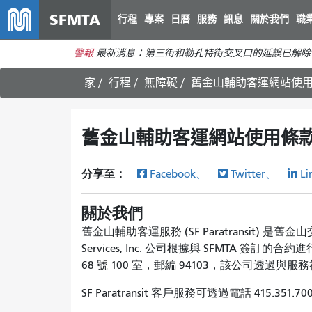
SFMTA
行程
專案
日曆
服務
訊息
關於我們
職
警報
最新消息：第三街和勒孔特街交叉口的延誤已解除
家
行程
無障礙
舊金山輔助客運網站使
舊金山輔助客運網站使用條
分享至：
Facebook、
Twitter、
Li
關於我們
舊金山輔助客運服務 (SF Paratransit) 是舊金
Services, Inc. 公司根據與 SFMTA 簽訂
68 號 100 室，郵編 94103，該公司透
SF Paratransit 客戶服務可透過電話 415.351.7000