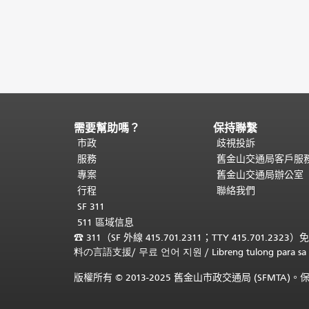
需要幫助嗎？
保持聯繫
頁
面
市政
歧視投訴
內
服務
舊金山交通局客戶服
容
專案
舊金山交通局辦公室
結
行程
聯絡我們
束。
本
SF 311
頁
511 區域信息
剩
☎
311（SF 外線 415.701.2311；TTY 415.701.2323）
餘
料の言語支援
/
무료 언어 지원
/
Libreng tulong para
內
容
版權所有 © 2013-2025 舊金山市政交通局 (SFMTA
在
每