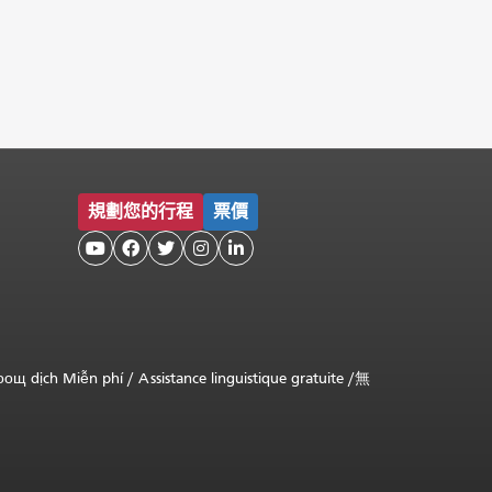
規劃您的行程
票價





оощ dịch Miễn phí
/
Assistance linguistique gratuite
/
無