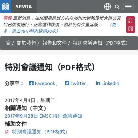
移
SFMTA
切
至
換
警報
最新消息：加州纜車進城方向在加州大道和瓊斯大道交叉
主
訂
導
口已恢復通行，正常運作恢復。預計仍有少量延誤。
（更
要
閱
航
多：
過去48小時內
延誤30次）
內
容
家
關於我們
報告和文件
特別會議通知（PDF格式）
特別會議通知（PDF格式）
分享至：
Facebook、
Twitter、
LinkedIn
2017年4月4日，星期二
相關通知（中文）
2017年9月28日 EMSC 特別會議通知
輔助文件
特別會議通知（PDF格式）