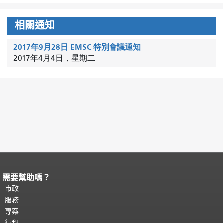
相關通知
2017年9月28日 EMSC 特別會議通知
2017年4月4日，星期二
需要幫助嗎？
頁面內容結束。
本頁剩餘內容在每一頁
都會重複顯示。
市政
返回主要內容頂部
。
服務
專案
行程