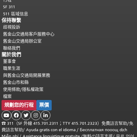
SF 311
511 區域信息
保持聯繫
歧視投訴
舊金山交通局客戶服務中心
舊金山交通局辦公室
聯絡我們
關於我們
董事會
職業生涯
與舊金山交通局開展業務
舊金山市和縣
使用條款/隱私權政策
檔案
規劃您的行程
票價





☎
311（SF 外線 415.701.2311；TTY 415.701.2323）免費
語言幫助
/
免
費
語言幫助
/ Ayuda gratis con el idioma
/ Бесплатная
пооощ dịch
Miễn phí
/
Assistance linguistique gratuite
/
無料の語言支援
/
무료 언어