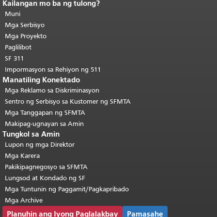
Kailangan mo ba ng tulong?
Katapusan ng nilalaman ng
pahina.
Muni
Ang natitirang bahagi ng
pahinang ito ay nauulit sa bawat
Mga Serbisyo
pahina.
Bumalik sa tuktok ng
Mga Proyekto
pangunahing nilalaman
.
Paglilibot
SF 311
Impormasyon sa Rehiyon ng 511
Manatiling Konektado
Mga Reklamo sa Diskriminasyon
Sentro ng Serbisyo sa Kustomer ng SFMTA
Mga Tanggapan ng SFMTA
Makipag-ugnayan sa Amin
Tungkol sa Amin
Lupon ng mga Direktor
Mga Karera
Pakikipagnegosyo sa SFMTA
Lungsod at Kondado ng SF
Mga Tuntunin ng Paggamit/Pagkapribado
Mga Archive
Planuhin ang Iyong Paglalakbay
Pamasahe