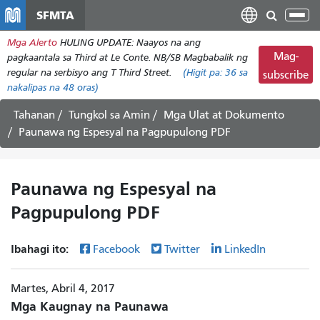
Laktawan
SFMTA
I-
ang
tog
Mga Alerto
HULING UPDATE: Naayos na ang
pangunahing
ang
Mag-
pagkaantala sa Third at Le Conte. NB/SB Magbabalik ng
nilalaman
nab
regular na serbisyo ang T Third Street.
(Higit pa:
36
sa
subscribe
nakalipas na 48 oras)
Tahanan
Tungkol sa Amin
Mga Ulat at Dokumento
Paunawa ng Espesyal na Pagpupulong PDF
Paunawa ng Espesyal na
Pagpupulong PDF
Ibahagi ito:
Facebook
Twitter
LinkedIn
Martes, Abril 4, 2017
Mga Kaugnay na Paunawa