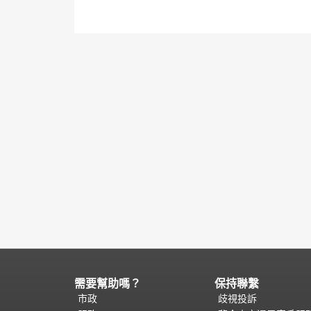
需要幫助嗎？
保持聯繫
頁
面
市政
歧視投訴