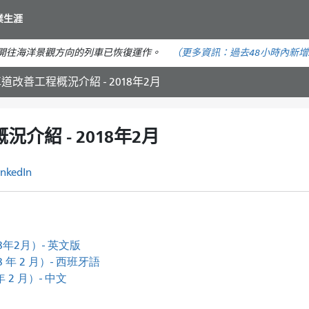
移
業生涯
至
主
。開往海洋景觀方向的列車已恢復運作。
（更多資訊：
過去48小時內
新增
要
內
改善工程概況介紹 - 2018年2月
容
紹 - 2018年2月
inkedIn
年2月）- 英文版
 2 月）- 西班牙語
2 月）- 中文