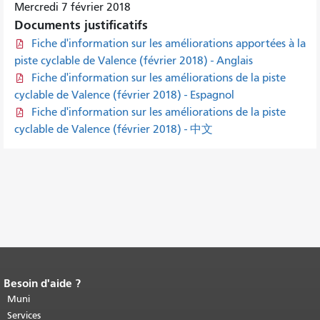
Mercredi 7 février 2018
Documents justificatifs
Fiche d'information sur les améliorations apportées à la
piste cyclable de Valence (février 2018) - Anglais
Fiche d'information sur les améliorations de la piste
cyclable de Valence (février 2018) - Espagnol
Fiche d'information sur les améliorations de la piste
cyclable de Valence (février 2018) - 中文
Besoin d'aide ?
Fin du contenu de la page.
Le reste de
cette page se répète sur chaque page.
Muni
Retour au haut du contenu principal
.
Services