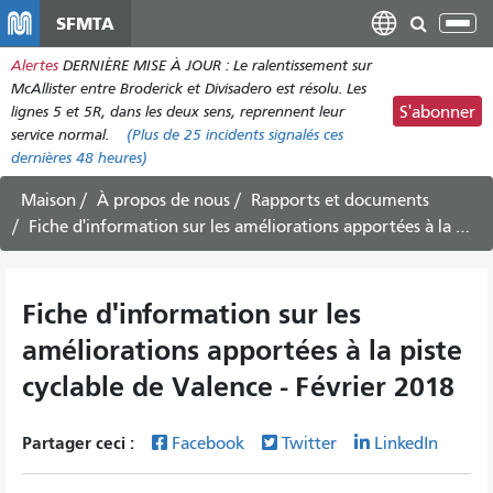
Aller
SFMTA
Bas
au
la
Alertes
DERNIÈRE MISE À JOUR : Le ralentissement sur
contenu
nav
McAllister entre Broderick et Divisadero est résolu. Les
principal
lignes 5 et 5R, dans les deux sens, reprennent leur
S'abonner
service normal.
(Plus de
25
incidents signalés ces
dernières 48 heures)
Maison
À propos de nous
Rapports et documents
Fiche d'information sur les améliorations apportées à la piste cyclable de Valence - Février 2018
Fiche d'information sur les
améliorations apportées à la piste
cyclable de Valence - Février 2018
Partager ceci :
Facebook
Twitter
LinkedIn