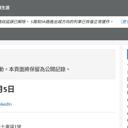
移
業生涯
至
主
段延誤已解除。 5路和5R路進出城方向的列車已恢復正常運作。
（更
要
內
容
動。本頁面將保留為公開記錄。
月5日
nkedIn
博士廣場1號