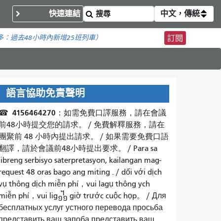
快速連結
中文，傳統
多：
過去48小時內新增
25班列車）
訂閱
語言協助免責聲明
4156464270
☎
：如需免費口譯服務，請在會議
前48小時提交您的請求。 /
免費解釋服務，請在
團聚前 48 小時內提出請求。
/
如果需要免費口語
翻譯，請於會議前48小時提出要求
。 / Para sa
libreng serbisyo saterpretasyon, kailangan mag-
request 48
oras bago ang miting
. /
dối với dịch
vụ thông dịch miễn phí，vui lagụ thông ych
miễn phí，vui lig᧻
giờ trước cuộc họp
。 /
Для
бесплатных услуг устного перевода просьба
представить ваш запоба представить ваш