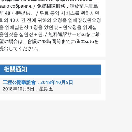
запо собрания.
/
免費翻譯服務，請於留尼旺島
前 48 小時提供。
/
무료 통역 서비스를 원하시면
회의 48 시간 전에 귀하의 요청을 엶에쟋쟜읜요청
을 엵에십읜쟋４청을 았읜쟋－읜요청을 엵에십
윭읜쟜을 십읜쟋＋읜.
/
無料通訳サービsuをご希
望の場合は、會議の48時間前までにrikエsutoを
提出してください。
相關通知
工程公開聽證會，2018年10月5日
2018年10月5日，星期五