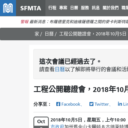
SFMTA
行程
專案
日曆
服務
訊息
關於我們
職
警報
最新消息：布羅德里克和迪維薩德羅之間的麥卡利斯特路
家
日曆
工程公開聽證會，2018年10月5日
這次
會議
已經過去了。
請查看
日曆
以了解即將舉行的會議和活
工程公開聽證會，2018年10
分享至：
Facebook、
Twitter、
Li
2018年10月5日，星期五，上午10:00
Oct
市政府
加州舊金山卡爾頓·B·古德萊特