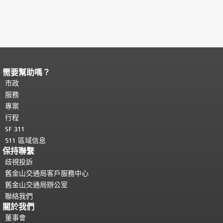
需要幫助嗎？
頁面內容結束。
本頁剩餘內容在每一頁
都會重複顯示。
市政
返回主要內容頂部
。
服務
專案
行程
SF 311
511 區域信息
保持聯繫
歧視投訴
舊金山交通局客戶服務中心
舊金山交通局辦公室
聯絡我們
關於我們
董事會