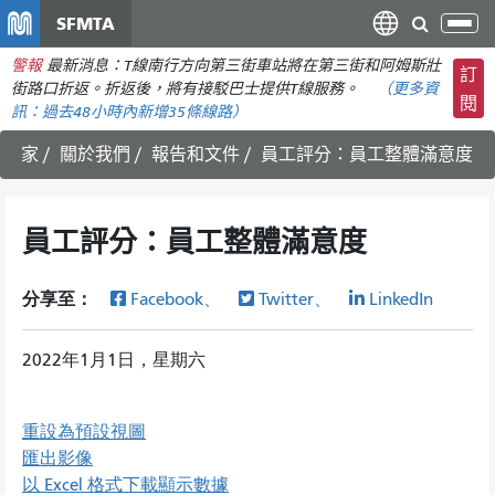
移
SFMTA
切
至
換
警報
最新消息：T線南行方向第三街車站將在第三街和阿姆斯壯
主
訂
導
街路口折返。折返後，將有接駁巴士提供T線服務。
（更多資
要
閱
航
訊：
過去48小時內
新增35條線路）
內
容
家
關於我們
報告和文件
員工評分：員工整體滿意度
員工評分：員工整體滿意度
分享至：
Facebook、
Twitter、
LinkedIn
2022年1月1日，星期六
重設為預設視圖
匯出影像
以 Excel 格式下載顯示數據