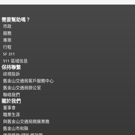
需要幫助嗎？
頁面內容結束。
本頁剩餘內容在每一頁
都會重複顯示。
市政
返回主要內容頂部
。
服務
專案
行程
SF 311
511 區域信息
保持聯繫
歧視投訴
舊金山交通局客戶服務中心
舊金山交通局辦公室
聯絡我們
關於我們
董事會
職業生涯
與舊金山交通局開展業務
舊金山市和縣