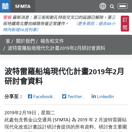
移
SFMTA
切
至
換
警報
最新消息：第三街和勒孔特街交叉口的延誤已解除。第三
主
訂
導
街地鐵南北雙向線路恢復正常運作。
（更多資訊：
過去48小
要
閱
航
時內
新增36班列車）
內
容
家
關於我們
報告和文件
波特雷羅船塢現代化計畫2019年2月研討會資料
波特雷羅船塢現代化計畫2019年2月
研討會資料
分享至：
Facebook、
Twitter、
LinkedIn
2019年2月19日，星期二
此處包含舊金山交通局 (SFMTA) 為 2019 年 2 月波特雷羅站
現代化改造計畫設計研討會提供的所有資料。研討會主要圍