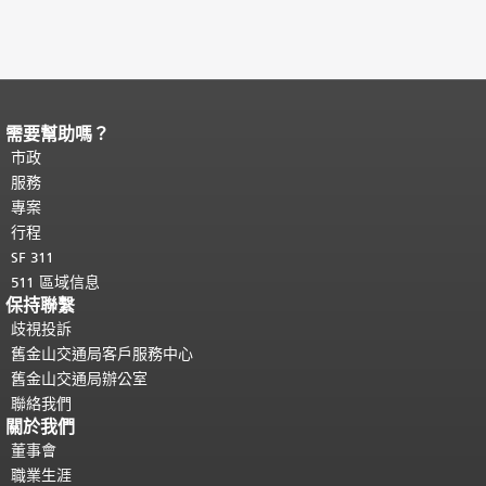
需要幫助嗎？
頁面內容結束。
本頁剩餘內容在每一頁
都會重複顯示。
市政
返回主要內容頂部
。
服務
專案
行程
SF 311
511 區域信息
保持聯繫
歧視投訴
舊金山交通局客戶服務中心
舊金山交通局辦公室
聯絡我們
關於我們
董事會
職業生涯