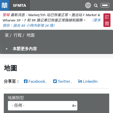
移
SFMTA
切
至
換
警報
最新消息：Market/5th 站已恢復正常。進出站 F Market &
主
訂
導
Wharves 5R、7 和 9R 路公車已恢復正常路線和服務。
（更多
要
閱
航
資訊：
過去 48 小時內
新增 24 路）
內
容
家
行程
地圖
本節更多內容
地圖
分享至：
Facebook、
Twitter、
LinkedIn
地圖類型