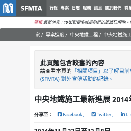
SFMTA
行程
專案
日曆
服務
訊息
關於我們
職
警報
最新消息：19街和霍洛威街附近的延誤已解除
家
專案進度
中央地鐵工程
中央地鐵施工最
此頁麵包含較舊的內容
請查看
本頁的
「相關項目」以了解目前
(SFMTA) 對外宣傳活動的記錄。
中央地鐵施工最新進展 2014年
分享至：
Facebook、
Twitter、
Li