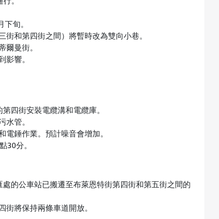
通行。
2月下旬。
三街和第四街之間）將暫時改為雙向小巷。
蒂爾曼街。
到影響。
間的第四街安裝電纜溝和電纜庫。
污水管。
和電錘作業。預計噪音會增加。
點30分。
匯處的公車站已搬遷至布萊恩特街第四街和第五街之間的
四街將保持兩條車道開放。