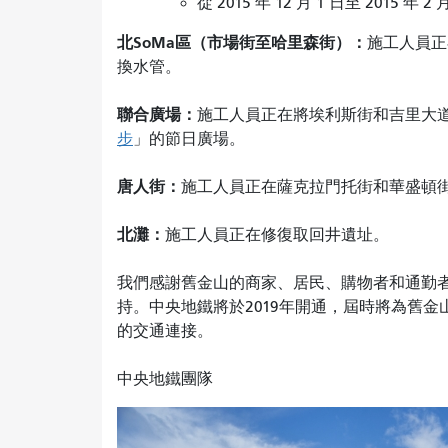
從 2015 年 12 月 1 日至 20
北SoMa區（市場街至哈里森街）：
施工人員正
換水管。
聯合廣場：
施工人員正在將埃利斯街和吉里大
步
」的節日廣場。
唐人街：
施工人員正在薩克拉門托街和華盛頓
北灘：
施工人員正在修復取回井遺址。
我們感謝舊金山的商家、居民、購物者和通勤
持。中央地鐵將於2019年開通，屆時將為舊
的交通連接。
中央地鐵團隊