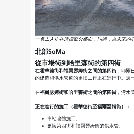
一名工人正在清掃部分路面，同時，為未來的
北部SoMa
從市場街到哈里森街的第四街
霍華德街和福爾瑟姆街之間的第四街
在
，耶爾
的建造和供水管道的更換工作正在進行中。週一
福爾瑟姆街和哈里森街之間的第四街
在
，污水
正在進行的施工（霍華德街至福爾瑟姆街）：
車站牆體施工。
更換第四街和福爾瑟姆街的供水管。