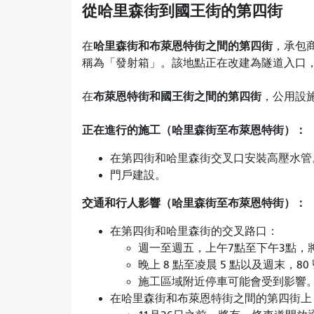
從哈里森街到國王街的第四街
哈里森街和布萊恩特街之間的第四街
在
，承包
稱為「發射箱」。該地點正在改建為隧道入口
布萊恩特街和國王街之間的第四街
在
，公用設
正在進行的施工（哈里森街至布萊恩特街）：
在第四街和哈里森街交叉口安裝高壓水管
門戶建設。
交通和行人影響（哈里森街至布萊恩特街）：
在第四街和哈里森街的交叉路口：
週一至週五，上午7點至下午3點，
晚上 8 點至凌晨 5 點以及週末，
施工區域附近停車可能會受到影響
在哈里森街和布萊恩特街之間的第四街上