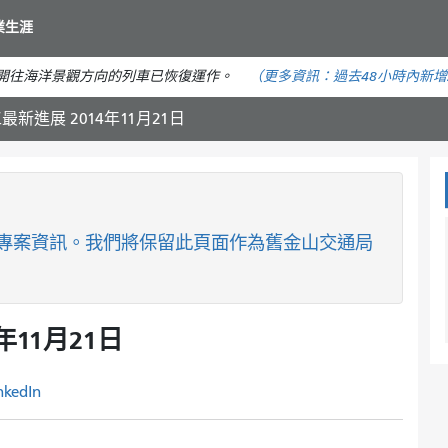
移
業生涯
至
主
。開往海洋景觀方向的列車已恢復運作。
（更多資訊：
過去48小時內
新增
要
內
新進展 2014年11月21日
容
專案資訊。我們將保留此頁面作為舊金山交通局
11月21日
nkedIn