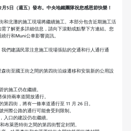
2月5日（週五）發布。中央地鐵團隊祝您感恩節快樂！
唐人街和北灘的施工現場將繼續施工。本部分包含近期施工活
如需了解更多詳細信息，請向下滾動或點擊下方連結。您
繞行和Muni公車影響資訊。
。我們建議民眾注意施工現場張貼的交通和行人通行通
里森街至國王街之間的第四街沿線遷移和安裝新的公用設
管的施工仍在繼續。
將保持兩車道開放通行。
四街，將有一條車道通行至 11 月 26 日。
80 號州際公路的通行可能會受到限制。
，入口的建設仍在繼續。
森街和布萊恩特街之間的第四街暫定封閉。