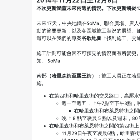
2014年11月22日至12月8日
本次更新涵蓋未來兩週的情況。下次更新將於1
未來17天，中央地鐵在SoMa、聯合廣場、
動的簡要更新，以及各區域施工狀況的展望。
谷歌地圖
還可以在我們的專案
上找到施工、交通
施工計劃可能會因不可預見的情況而有所變更
知。 SoMa
南部（哈里森街至國王街）：
施工人員正在哈
施。
在第四街和哈里森街的交叉路口，高壓水
週一至週五，上午7點至下午3點，
在哈里森街和布萊恩特街之間的第
晚上 8 點至凌晨 5 點以及週末，
在哈里森街和布萊恩特街之間的第四街上
11月29日午夜至凌晨6點，哈里