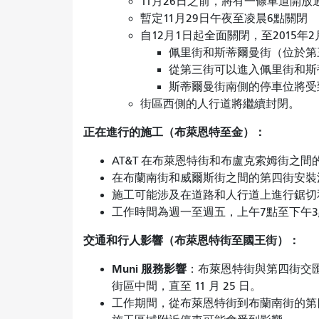
11月26日之前，將有一條車道開放
暫定11月29日午夜至凌晨6點關閉
自12月1日起全面關閉，至2015年
佩里街和斯蒂爾曼街（位於第
從第三街可以進入佩里街和斯
斯蒂爾曼街南側的停車位將受
街區西側的人行道將繼續封閉。
正在進行的施工（布萊恩特至金）：
AT&T 在布萊恩特街和布盧克索姆街之
在布蘭南街和威爾斯街之間的第四街安裝
施工可能涉及在道路和人行道上進行鋸切
工作時間為週一至週五，上午7點至下午3
交通和行人影響（布萊恩特街至國王街）：
Muni 服務影響
：布萊恩特街與第四街交
街區中間，直至 11 月 25 日。
工作期間，從布萊恩特街到布蘭南街的第