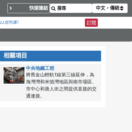
快速連結
中文，傳統
22班列車）
訂閱
相關項目
中央地鐵工程
將舊金山輕軌T線第三線延伸，為
海灣灣和米慎灣地區與南市場區、
市中心和唐人街之間提供直接的交
通連接。