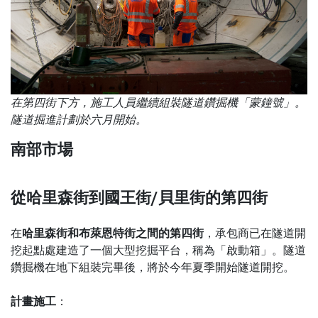
在第四街下方，施工人員繼續組裝隧道鑽掘機「蒙鐘號」。
隧道掘進計劃於六月開始。
南部市場
從哈里森街到國王街/貝里街的第四街
哈里森街和布萊恩特街之間的第四街
在
，承包商已在隧道開
挖起點處建造了一個大型挖掘平台，稱為「啟動箱」。隧道
鑽掘機在地下組裝完畢後，將於今年夏季開始隧道開挖。
計畫施工
：