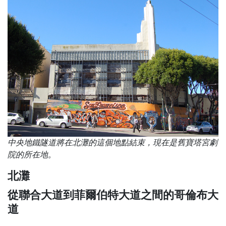
中央地鐵隧道將在北灘的這個地點結束，現在是舊寶塔宮劇
院的所在地。
北灘
從聯合大道到菲爾伯特大道之間的哥倫布大
道