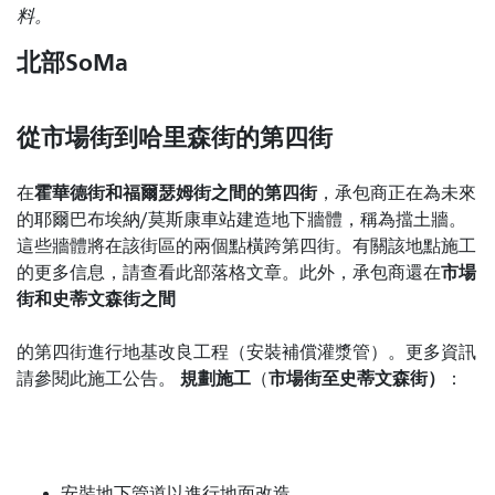
料。
北部SoMa
從市場街到哈里森街的第四街
霍華德街和福爾瑟姆街之間的第四街
在
，承包商正在為未來
的耶爾巴布埃納/莫斯康車站建造地下牆體，稱為擋土牆。
這些牆體將在該街區的兩個點橫跨第四街。有關該地點施工
市場
的更多信息，請查看此部落格文章。此外，承包商還在
街和史蒂文森街之間
的第四街進行地基改良工程（安裝補償灌漿管）
。更多資訊
規劃施工
市場街至史蒂文森街）
請參閱此施工公告。
（
：
安裝地下管道以進行地面改造