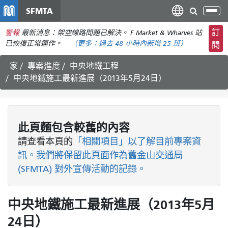
移
SFMTA
切
至
換
主
訂
警報
最新消息：架空線路問題已解決。 F Market & Wharves 站
導
要
已恢復正常運作。
（更多：
過去 48 小時內
新增 25 班）
閱
航
內
家
專案進度
中央地鐵工程
容
中央地鐵施工最新進展（2013年5月24日）
此頁麵包含較舊的內容
請查看
本頁的
「相關項目」以了解目前專案資
訊。我們將保留此頁面作為舊金山交通局
(SFMTA) 對外宣傳活動的記錄。
中央地鐵施工最新進展（2013年5月
24日）