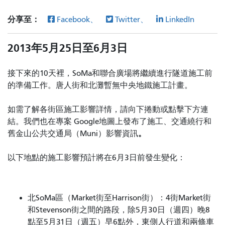
分享至：
Facebook、
Twitter、
LinkedIn
2013年5月25日至6月3日
接下來的10天裡，SoMa和聯合廣場將繼續進行隧道施工前
的準備工作。唐人街和北灘暫無中央地鐵施工計畫。
如需了解各街區施工影響詳情，請向下捲動或點擊下方連
結。我們也在專案
Google地圖上發布了施工、交通繞行和
。
舊金山公共交通局（Muni）影響資訊
以下地點的施工影響預計將在6月3日前發生變化：
北SoMa區（Market街至Harrison街）：4街Market街
和Stevenson街之​​間的路段，除5月30日（週四）晚8
點至5月31日（週五）早6點外，東側人行道和兩條車