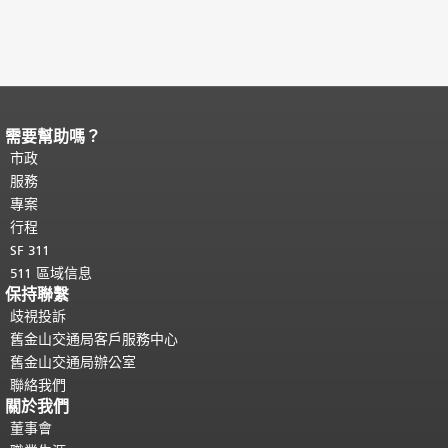
需要幫助嗎？
頁面內容結束。
本頁剩餘內容在每一頁
都會重複顯示。
市政
返回主要內容頂部
。
服務
專案
行程
SF 311
511 區域信息
保持聯繫
歧視投訴
舊金山交通局客戶服務中心
舊金山交通局辦公室
聯絡我們
關於我們
董事會