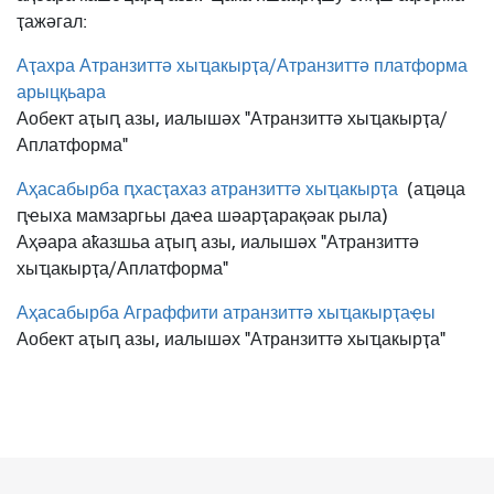
ҭажәгал:
Аҭахра Атранзиттә хыҵакырҭа/Атранзиттә платформа
арыцқьара
Аобект аҭыԥ азы, иалышәх "Атранзиттә хыҵакырҭа/
Аплатформа"
Аҳасабырба ԥхасҭахаз атранзиттә хыҵакырҭа
(аҵәца
ԥҽыха мамзаргьы даҽа шәарҭарақәак рыла)
Аҳәара аҟазшьа аҭыԥ азы, иалышәх "Атранзиттә
хыҵакырҭа/Аплатформа"
Аҳасабырба Аграффити атранзиттә хыҵакырҭаҿы
Аобект аҭыԥ азы, иалышәх "Атранзиттә хыҵакырҭа"