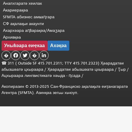
Анапхгаратә хеилак
Акариерақәа
SFMTA абизнес амҩаԥгара
СФ ақалақьи акаунти
Ахархәара аԥҟарақәа/Амаӡара
Архивқәа
Уныҟәара еиҿкаа
Ахәқәа
�


�

☎ 311 (
Outside
SF 415.701.2311; TTY 415.701.2323) Ҳәарадатәи
абызшәатә цхыраара
/
Ҳәарадатәи
абызшәатә
цхыраара
/
Ҭыр
/
Ацхыраара
лингвистикатә
хәыда
-
ԥсада
/
Акопиразин © 2013-2025 Сан-Франциско ақалақьтә еиҭанагаратә
Агентра (SFMTA). Азинқәа зегьы хьчоуп.