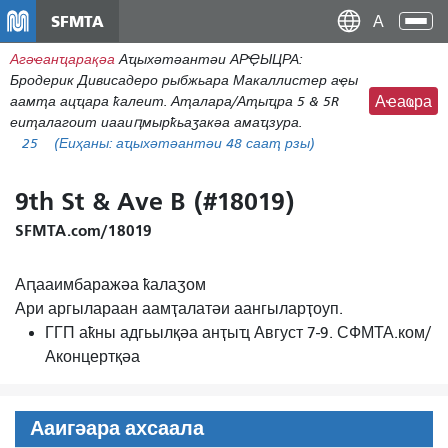
移
SFMTA
Ана
至
аԥс
Агәҽанҵарақәа
Аҵыхәтәантәи АРҾЫЦРА:
主
Бродерик Дивисадеро рыбжьара Макаллистер аҿы
內
аамҭа ацҵара ҟалеит. Аҭалара/Аҭыҵра 5 & 5R
Аҽаҩра
容
еиҭалагоит иааиԥмырҟьаӡакәа амаҵзура.
25
(Еиҳаны:
аҵыхәтәантәи 48 сааҭ рзы)
9th St & Ave B (#18019)
SFMTA.com/18019
Аԥааимбаражәа ҟалаӡом
Ари аргылараан аамҭалатәи аангыларҭоуп.
ГГП аҟны адгьылқәа анҭыҵ Август 7-9. СФМТА.ком/
Аконцертқәа
Ааигәара ахсаала