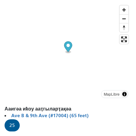
MapLibre
Ааигәа иҟоу ааҭгыларҭақәа
Ave B & 9th Ave (#17004) (65 feet)
25