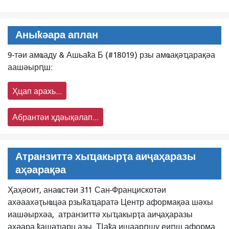
Аныҟәара аплан
9-тәи амҩаду & Ашьаҟа Б (#18019) рзы амҩақәҵарақәа
аашәырԥш:
Ҳцап арахь...
Абрантәи ҳдәықәлап...
Атранзиттә хыҵакырҭа аиҷаҳаразы
аҳәарақәа
Ҳаҳәоит, анаҩстәи 311 Сан-Францискотәи
ахәаахәҭыҩцәа рзыҟаҵаратә Центр аформақәа шәхы
иашәырхәа,
атранзиттә хыҵакырҭа аиҷаҳаразы
аҳәара ҟашәҵарц азы. Ҵаҟа ишаарԥшу еиԥш аформа