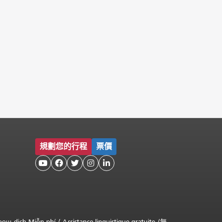
規劃您的行程
票價





оощ dịch Miễn phí
/
Assistance linguistique gratuite
/
無