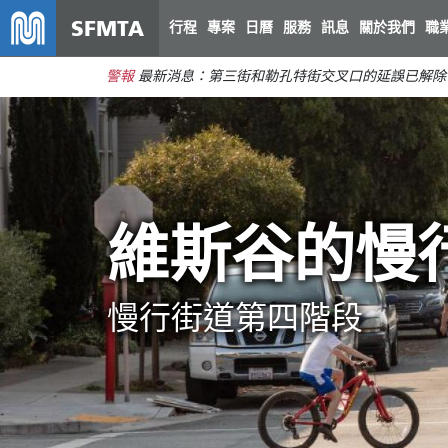
SFMTA
行程
專案
日曆
服務
訊息
關於我們
職
警報
最新消息：第三街和勒孔特街交叉口的延誤已解除
維斯谷的慢
慢行街道第四階段