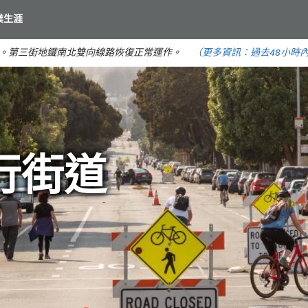
移
業生涯
至
主
。第三街地鐵南北雙向線路恢復正常運作。
（更多資訊：
過去48小時
要
內
容
行街道