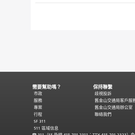
需要幫助嗎？
保持聯繫
頁
面
市政
歧視投訴
內
服務
舊金山交通局客戶服
容
專案
舊金山交通局辦公室
結
行程
聯絡我們
束。
本
SF 311
頁
511 區域信息
剩
☎
311（SF 外線 415.701.2311；TTY 415.701.2323）