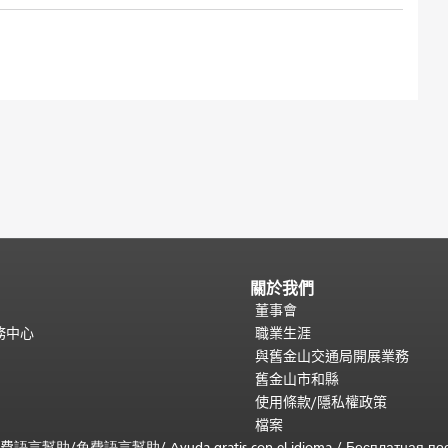
關於我們
董事會
務中心
職業生涯
與舊金山交通局開展業務
舊金山市和縣
使用條款/隱私權政策
檔案
免費
語言幫助
/
免費
語言幫助
/ Ayuda gratis con el idioma
/ Бесплатная
по