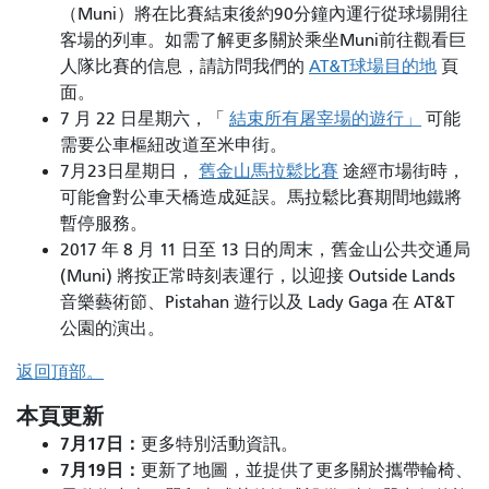
（Muni）將在比賽結束後約90分鐘內運行從球場開往
客場的列車。如需了解更多關於乘坐Muni前往觀看巨
人隊比賽的信息，請訪問我們的
AT&T球場目的地
頁
面。
7 月 22 日星期六，「
結束所有屠宰場的遊行」
可能
需要公車樞紐改道至米申街。
7月23日星期日，
舊金山馬拉鬆比賽
途經市場街時，
可能會對公車天橋造成延誤。馬拉鬆比賽期間地鐵將
暫停服務。
2017 年 8 月 11 日至 13 日的周末，舊金山公共交通局
(Muni) 將按正常時刻表運行，以迎接 Outside Lands
音樂藝術節、Pistahan 遊行以及 Lady Gaga 在 AT&T
公園的演出。
返回頂部。
本頁更新
7月17日：
更多特別活動資訊。
7月19日：
更新了地圖，並提供了更多關於攜帶輪椅、