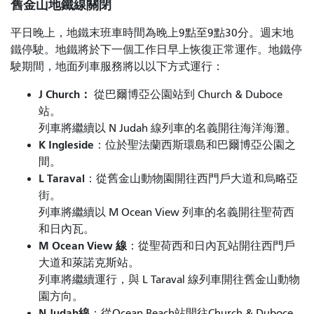
舊金山地鐵線關閉
平日晚上，地鐵末班車時間為晚上9點至9點30分。週末地
鐵停駛。地鐵將於下一個工作日早上恢復正常運作。地鐵停
駛期間，地面列車服務將以以下方式運行：
J Church：
從巴爾博亞公園站到 Church & Duboce
站。
列車將繼續以 N Judah 線列車的名義開往海洋海灘。
K Ingleside
：位於聖法蘭西斯環島和巴爾博亞公園之
間。
L Taraval
：從舊金山動物園開往西門戶大道和烏略亞
街。
列車將繼續以 M Ocean View 列車的名義開往聖荷西
和日內瓦。
M Ocean View 線
：從聖荷西和日內瓦站開往西門戶
大道和萊諾克斯站。
列車將繼續運行，與 L Taraval 線列車開往舊金山動物
園方向。
N Judah線
：從Ocean Beach站開往Church & Duboce