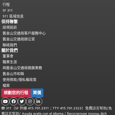
行程
SF 311
511 區域信息
保持聯繫
歧視投訴
舊金山交通局客戶服務中心
舊金山交通局辦公室
聯絡我們
關於我們
董事會
職業生涯
與舊金山交通局開展業務
舊金山市和縣
使用條款/隱私權政策
檔案
規劃您的行程
票價





☎
311（SF 外線 415.701.2311；TTY 415.701.2323）免費
語言幫助
/
免
費
語言幫助
/ Ayuda gratis con el idioma
/ Бесплатная
пооощ dịch