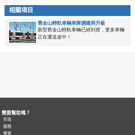
相關項目
舊金山輕軌車輛車隊擴建與升級
新型舊金山輕軌車輛已經到貨，更多車輛
正在運送途中！
需要幫助嗎？
頁面內容結束。
本頁剩餘內容在每一頁
都會重複顯示。
市政
返回主要內容頂部
。
服務
專案