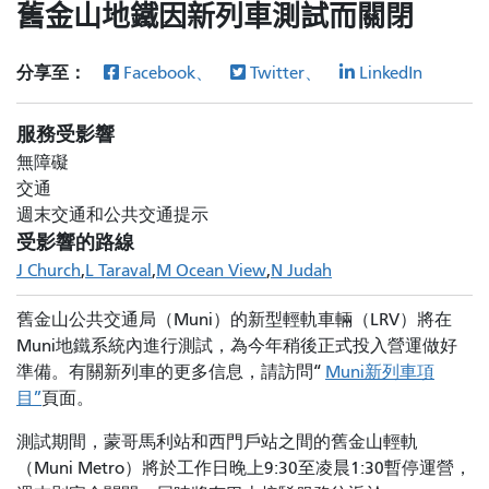
舊金山地鐵因新列車測試而關閉
分享至：
Facebook、
Twitter、
LinkedIn
服務受影響
無障礙
交通
週末交通和公共交通提示
受影響的路線
J Church
L Taraval
M Ocean View
N Judah
舊金山公共交通局（Muni）的新型輕軌車輛（LRV）將在
Muni地鐵系統內進行測試，為今年稍後正式投入營運做好
準備。有關新列車的更多信息，請訪問“
Muni新列車項
目”
頁面。
測試期間，蒙哥馬利站和西門戶站之間的舊金山輕軌
（Muni Metro）將於工作日晚上9:30至凌晨1:30暫停運營，