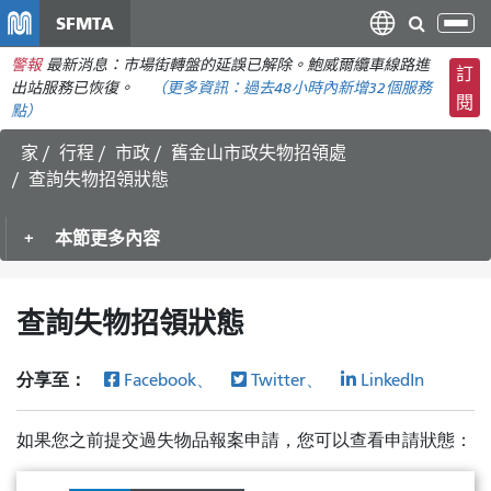
移
SFMTA
切
至
換
警報
最新消息：市場街轉盤的延誤已解除。鮑威爾纜車線路進
主
訂
導
出站服務已恢復。
（更多資訊：
過去48小時內
新增32個服務
要
閱
航
點）
內
容
家
行程
市政
舊金山市政失物招領處
查詢失物招領狀態
本節更多內容
查詢失物招領狀態
分享至：
Facebook、
Twitter、
LinkedIn
如果您之前提交過失物品報案申請，您可以查看申請狀態：