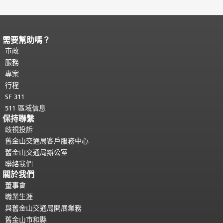
需要幫助嗎？
頁面內容結束。
本頁剩餘內容在每一頁
都會重複顯示。
市政
返回主要內容頂部
。
服務
專案
行程
SF 311
511 區域信息
保持聯繫
歧視投訴
舊金山交通局客戶服務中心
舊金山交通局辦公室
聯絡我們
關於我們
董事會
職業生涯
與舊金山交通局開展業務
舊金山市和縣